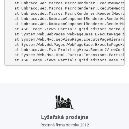
   at Umbraco.Web.Macros.MacroRenderer.ExecuteMacroWi
   at Umbraco.Web.Macros.MacroRenderer.ExecuteMacroOf
   at Umbraco.Web.Macros.MacroRenderer.Render(MacroMo
   at Umbraco.Web.UmbracoComponentRenderer.RenderMacr
   at Umbraco.Web.UmbracoComponentRenderer.RenderMacr
   at ASP._Page_Views_Partials_grid_editors_Macro_csh
   at System.Web.WebPages.WebPageBase.ExecutePageHier
   at System.Web.Mvc.WebViewPage.ExecutePageHierarchy
   at System.Web.WebPages.WebPageBase.ExecutePageHier
   at Umbraco.Web.Mvc.ProfilingView.Render(ViewContex
   at System.Web.Mvc.Html.PartialExtensions.Partial(H
   at ASP._Page_Views_Partials_grid_editors_Base_csh
Lyžařská prodejna
Rodinná firma od roku 2012