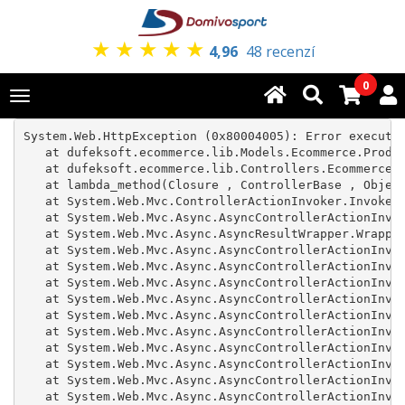
★
★
★
★
★
4,96
48 recenzí
0
Toggle
navigation
System.Web.HttpException (0x80004005): Error executin
   at dufeksoft.ecommerce.lib.Models.Ecommerce.Produc
   at dufeksoft.ecommerce.lib.Controllers.Ecommerce.P
   at lambda_method(Closure , ControllerBase , Object
   at System.Web.Mvc.ControllerActionInvoker.InvokeAc
   at System.Web.Mvc.Async.AsyncControllerActionInvok
   at System.Web.Mvc.Async.AsyncResultWrapper.Wrapped
   at System.Web.Mvc.Async.AsyncControllerActionInvok
   at System.Web.Mvc.Async.AsyncControllerActionInvok
   at System.Web.Mvc.Async.AsyncControllerActionInvok
   at System.Web.Mvc.Async.AsyncControllerActionInvok
   at System.Web.Mvc.Async.AsyncControllerActionInvok
   at System.Web.Mvc.Async.AsyncControllerActionInvok
   at System.Web.Mvc.Async.AsyncControllerActionInvok
   at System.Web.Mvc.Async.AsyncControllerActionInvok
   at System.Web.Mvc.Async.AsyncControllerActionInvok
   at System.Web.Mvc.Async.AsyncControllerActionInvok