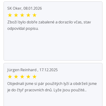
SK Oker, 08.01.2026
★
★
★
★
★
Zboží bylo dobře zabalené a dorazilo včas, stav
odpovídal popisu.
Jürgen Reinhard , 17.12.2025
★
★
★
★
★
Objednali jsme si pár použitých lyží a obdrželi jsme
je do čtyř pracovních dnů. Lyže jsou použité...