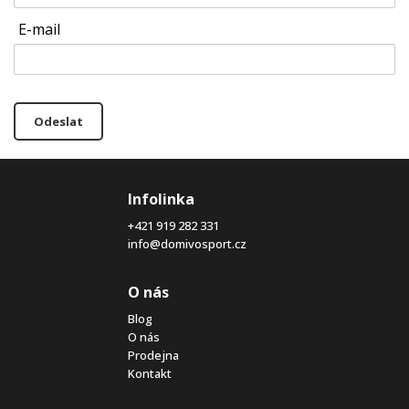
E-mail
Odeslat
Infolinka
+421 919 282 331
info@domivosport.cz
O nás
Blog
O nás
Prodejna
Kontakt