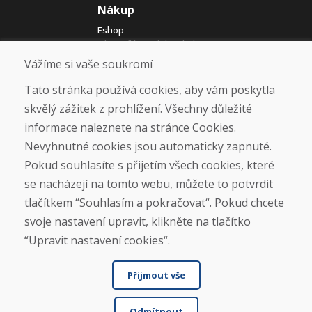
Nákup
Eshop
Jak posíláme elektrokola
Obchodní podmínky
Vážíme si vaše soukromí
Doprava
Platba
Tato stránka používá cookies, aby vám poskytla
Reklamace
skvělý zážitek z prohlížení. Všechny důležité
Vrácení a výměna zboží
informace naleznete na stránce Cookies.
Ochrana osobních údajů
Cookies
Nevyhnutné cookies jsou automaticky zapnuté.
Pokud souhlasíte s přijetím všech cookies, které
Sociální sítě
se nacházejí na tomto webu, můžete to potvrdit
tlačítkem “Souhlasím a pokračovat“. Pokud chcete
svoje nastavení upravit, klikněte na tlačítko
“Upravit nastavení cookies“.
Přijmout vše
Odmítnout