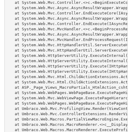
   at System.Web.Mvc.Controller.<>c.<BeginExecuteCore
   at System.Web.Mvc.Async.AsyncResultWrapper.Wrapped
   at System.Web.Mvc.Controller.EndExecuteCore(IAsync
   at System.Web.Mvc.Async.AsyncResultWrapper.Wrapped
   at System.Web.Mvc.Controller.EndExecute(IAsyncResu
   at System.Web.Mvc.MvcHandler.<>c.<BeginProcessRequ
   at System.Web.Mvc.Async.AsyncResultWrapper.Wrapped
   at System.Web.Mvc.MvcHandler.EndProcessRequest(IAs
   at System.Web.Mvc.HttpHandlerUtil.ServerExecuteHtt
   at System.Web.Mvc.HttpHandlerUtil.ServerExecuteHtt
   at System.Web.HttpServerUtility.ExecuteInternal(IH
   at System.Web.HttpServerUtility.ExecuteInternal(IH
   at System.Web.HttpServerUtility.Execute(IHttpHandl
   at System.Web.HttpServerUtility.Execute(IHttpHandl
   at System.Web.Mvc.Html.ChildActionExtensions.Actio
   at System.Web.Mvc.Html.ChildActionExtensions.Actio
   at ASP._Page_Views_MacroPartials_HtmlAction_cshtml
   at System.Web.WebPages.WebPageBase.ExecutePageHier
   at System.Web.Mvc.WebViewPage.ExecutePageHierarchy
   at System.Web.WebPages.WebPageBase.ExecutePageHier
   at Umbraco.Web.Mvc.ProfilingView.Render(ViewContex
   at Umbraco.Web.Mvc.ControllerExtensions.RenderView
   at Umbraco.Web.Macros.PartialViewMacroEngine.Execu
   at Umbraco.Web.Macros.MacroRenderer.<>c__DisplayCl
   at Umbraco.Web.Macros.MacroRenderer.ExecuteProfile