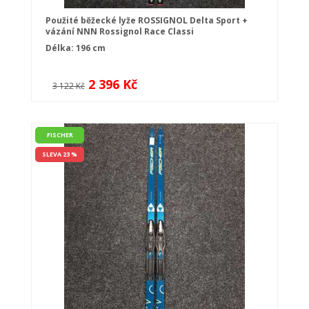
Použité běžecké lyže ROSSIGNOL Delta Sport +
vázání NNN Rossignol Race Classi
Délka: 196 cm
2 396 Kč
3 122 Kč
FISCHER
SLEVA 23 %