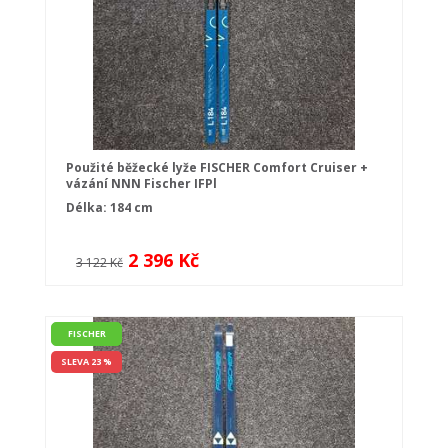
Použité běžecké lyže FISCHER Comfort Cruiser +
vázání NNN Fischer IFPl
Délka: 184 cm
2 396 Kč
3 122 Kč
FISCHER
SLEVA 23 %