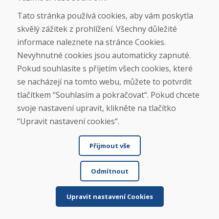
Velký výběr, dobré ceny, rychlé dodání (2 dny).
Tato stránka používá cookies, aby vám poskytla
Objednala jsem synovi z bazaru snowboard a boty.
skvělý zážitek z prohlížení. Všechny důležité
Obo...
informace naleznete na stránce Cookies.
Nevyhnutné cookies jsou automaticky zapnuté.
Pokud souhlasíte s přijetím všech cookies, které
Čtěte více ...
se nacházejí na tomto webu, můžete to potvrdit
tlačítkem “Souhlasím a pokračovat“. Pokud chcete
SK Oker, 08.01.2026
svoje nastavení upravit, klikněte na tlačítko
★
★
★
★
★
“Upravit nastavení cookies“.
Zboží bylo dobře zabalené a dorazilo včas, stav
Přijmout vše
odpovídal popisu.
Odmítnout
Upravit nastavení Cookies