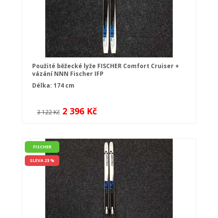
Použité běžecké lyže FISCHER Comfort Cruiser +
vázání NNN Fischer IFP
Délka: 174 cm
2 396 Kč
3 122 Kč
FISCHER
SLEVA 23 %