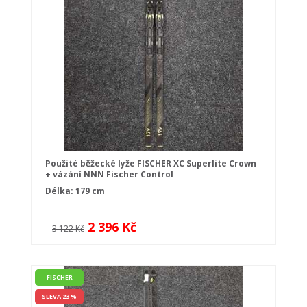
Použité běžecké lyže FISCHER XC Superlite Crown
+ vázání NNN Fischer Control
Délka: 179 cm
2 396 Kč
3 122 Kč
FISCHER
SLEVA 23 %