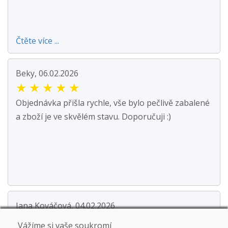
Čtěte více ...
Beky, 06.02.2026
★
★
★
★
★
Objednávka přišla rychle, vše bylo pečlivě zabalené
a zboží je ve skvělém stavu. Doporučuji :)
Jana Kováčová, 04.02.2026
★
★
★
★
★
Vážíme si vaše soukromí