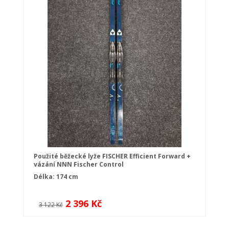
Použité běžecké lyže FISCHER Efficient Forward +
vázání NNN Fischer Control
Délka: 174 cm
2 396 Kč
3 122 Kč