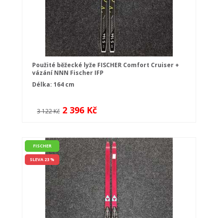
Použité běžecké lyže FISCHER Comfort Cruiser +
vázání NNN Fischer IFP
Délka: 164 cm
2 396 Kč
3 122 Kč
FISCHER
SLEVA 23 %