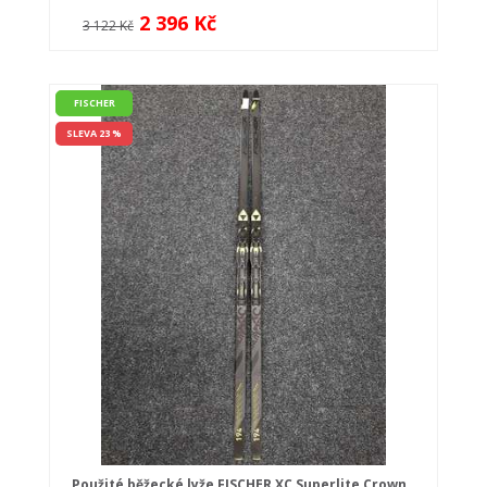
2 396 Kč
3 122 Kč
FISCHER
SLEVA 23 %
Použité běžecké lyže FISCHER XC Superlite Crown