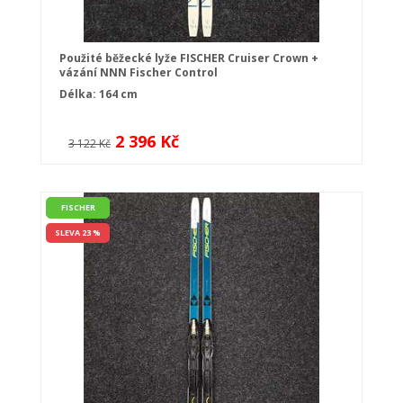
Použité běžecké lyže FISCHER Cruiser Crown +
vázání NNN Fischer Control
Délka: 164 cm
2 396 Kč
3 122 Kč
FISCHER
SLEVA 23 %