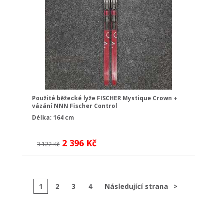
Použité běžecké lyže FISCHER Mystique Crown +
vázání NNN Fischer Control
Délka: 164 cm
2 396 Kč
3 122 Kč
1
2
3
4
Následující strana
>