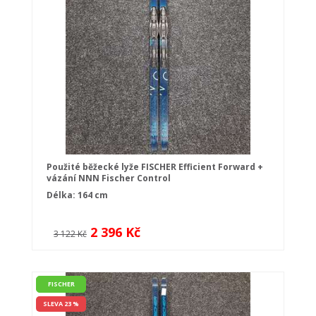
Použité běžecké lyže FISCHER Efficient Forward +
vázání NNN Fischer Control
Délka: 164 cm
2 396 Kč
3 122 Kč
FISCHER
SLEVA 23 %