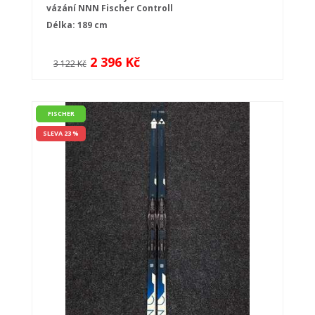
vázání NNN Fischer Controll
Délka: 189 cm
2 396 Kč
3 122 Kč
FISCHER
SLEVA 23 %