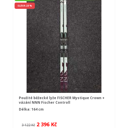
SLEVA 23 %
Použité běžecké lyže FISCHER Mystique Crown +
vázání NNN Fischer Controll
Délka: 164 cm
2 396 Kč
3 122 Kč