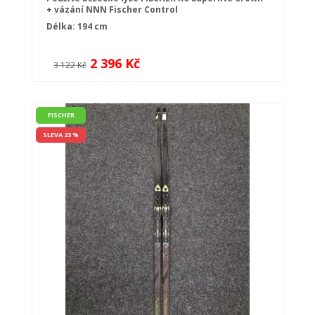
+ vázání NNN Fischer Control
Délka: 194 cm
2 396 Kč
3 122 Kč
FISCHER
SLEVA 23 %