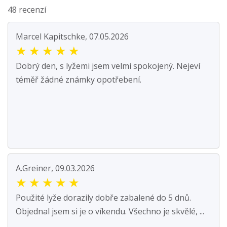
48 recenzí
Marcel Kapitschke, 07.05.2026
★
★
★
★
★
Dobrý den, s lyžemi jsem velmi spokojený. Nejeví
téměř žádné známky opotřebení.
A.Greiner, 09.03.2026
★
★
★
★
★
Použité lyže dorazily dobře zabalené do 5 dnů.
Objednal jsem si je o víkendu. Všechno je skvělé, ...