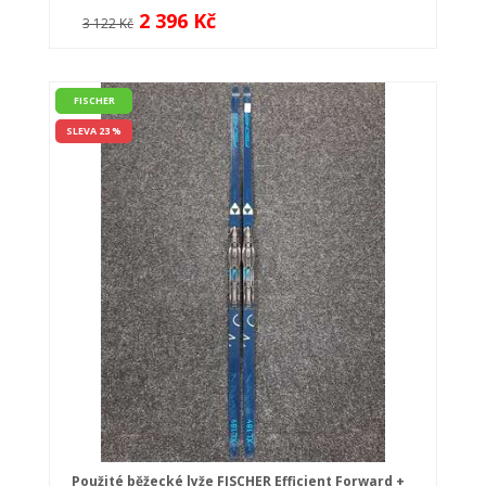
2 396 Kč
3 122 Kč
FISCHER
SLEVA 23 %
Použité běžecké lyže FISCHER Efficient Forward +