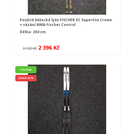
Použité běžecké lyže FISCHER XC Superlite Crown
+ vázání NNN Fischer Control
Délka: 204 cm
2 396 Kč
3 122 Kč
FISCHER
SLEVA 23 %