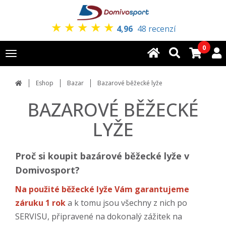
★
★
★
★
★
4,96
48 recenzí
0
Toggle
navigation
Eshop
Bazar
Bazarové běžecké lyže
BAZAROVÉ BĚŽECKÉ
LYŽE
Proč si koupit bazárové běžecké lyže v
Domivosport?
Na použité běžecké lyže Vám garantujeme
záruku 1 rok
a k tomu jsou všechny z nich po
SERVISU, připravené na dokonalý zážitek na