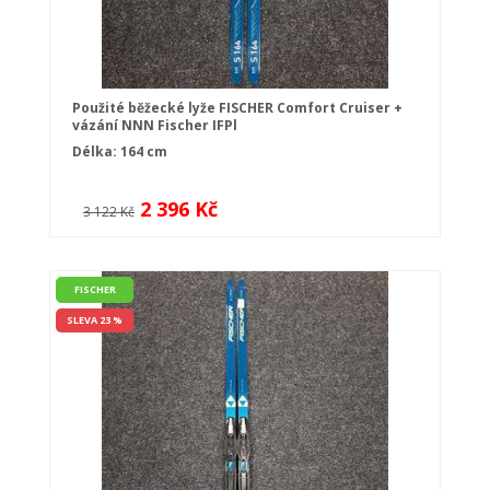
Použité běžecké lyže FISCHER Comfort Cruiser +
vázání NNN Fischer IFPl
Délka: 164 cm
2 396 Kč
3 122 Kč
FISCHER
SLEVA 23 %