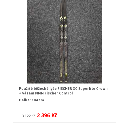
Použité běžecké lyže FISCHER XC Superlite Crown
+ vázání NNN Fischer Control
Délka: 184 cm
2 396 Kč
3 122 Kč