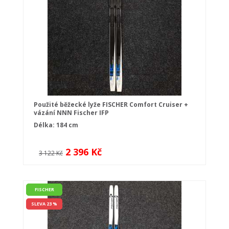
Použité běžecké lyže FISCHER Comfort Cruiser +
vázání NNN Fischer IFP
Délka: 184 cm
2 396 Kč
3 122 Kč
FISCHER
SLEVA 23 %