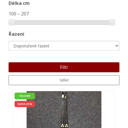
Délka cm
100
–
207
Řazení
Filtr
Sdílet
FISCHER
SLEVA 23 %