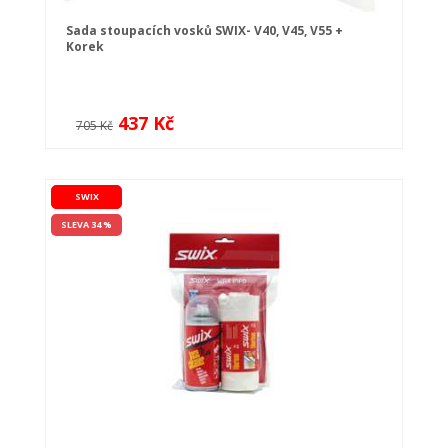
Sada stoupacích vosků SWIX- V40, V45, V55 +
Korek
437 Kč
705 Kč
SWIX
SLEVA 34 %