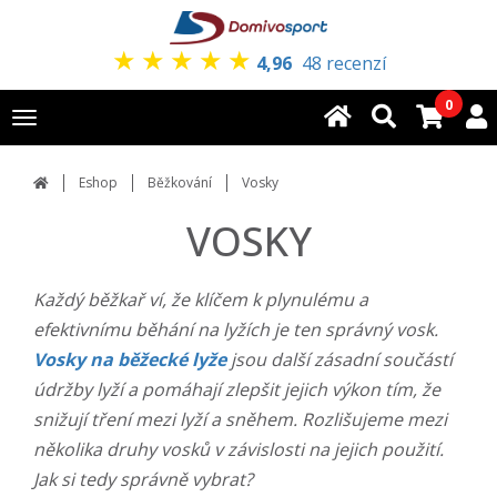
★
★
★
★
★
4,96
48 recenzí
0
Toggle
navigation
Eshop
Běžkování
Vosky
VOSKY
Každý běžkař ví, že klíčem k plynulému a
efektivnímu běhání na lyžích je ten správný vosk.
Vosky na běžecké lyže
jsou další zásadní součástí
údržby lyží a pomáhají zlepšit jejich výkon tím, že
snižují tření mezi lyží a sněhem. Rozlišujeme mezi
několika druhy vosků v závislosti na jejich použití.
Jak si tedy správně vybrat?