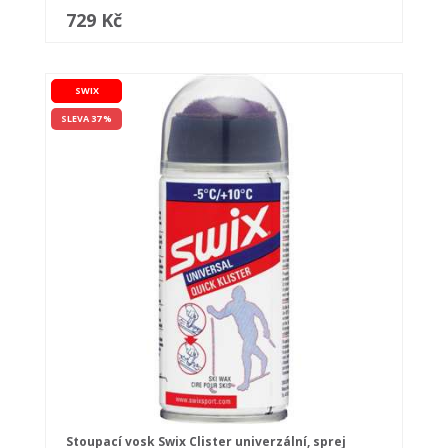
729 Kč
SWIX
SLEVA 37 %
Stoupací vosk Swix Clister univerzální, sprej