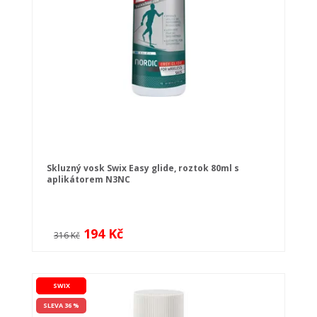
Skluzný vosk Swix Easy glide, roztok 80ml s
aplikátorem N3NC
194 Kč
316 Kč
SWIX
SLEVA 36 %