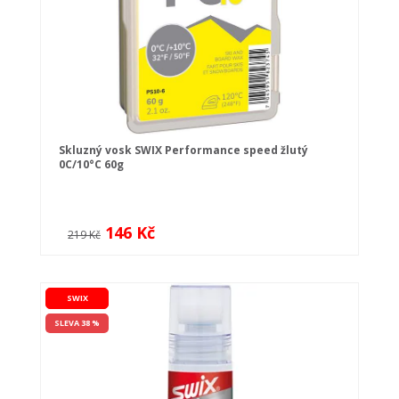
Skluzný vosk SWIX Performance speed žlutý
0C/10°C 60g
146 Kč
219 Kč
SWIX
SLEVA 38 %