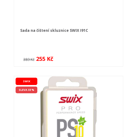
Sada na čištení skluznice SWIX I91C
255 Kč
389 Kč
SWIX
SLEVA 33 %