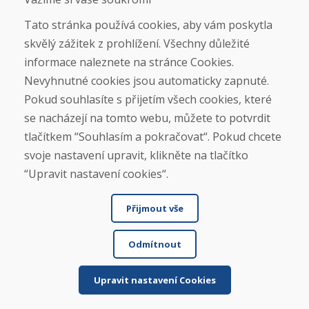
Doprava
Platba
Tato stránka používá cookies, aby vám poskytla
Reklamace
skvělý zážitek z prohlížení. Všechny důležité
Vrácení a výměna zboží
informace naleznete na stránce Cookies.
Ochrana osobních údajů
Cookies
Nevyhnutné cookies jsou automaticky zapnuté.
Pokud souhlasíte s přijetím všech cookies, které
Sociální sítě
se nacházejí na tomto webu, můžete to potvrdit
tlačítkem “Souhlasím a pokračovat“. Pokud chcete
svoje nastavení upravit, klikněte na tlačítko
“Upravit nastavení cookies“.
Přijmout vše
Odmítnout
© DOMIVOSPORT 2026, všechna práva vyhrazena
DUFEKSOFT
-
tvorba webových stránek
,
tvorba eshopů
Upravit nastavení Cookies