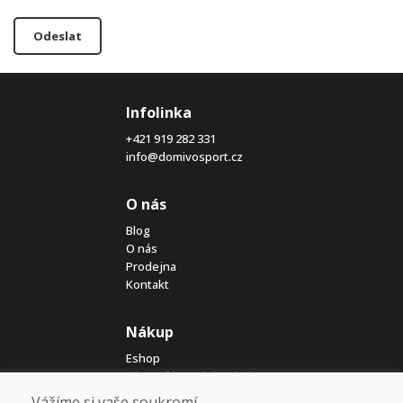
Odeslat
Infolinka
+421 919 282 331
info@domivosport.cz
O nás
Blog
O nás
Prodejna
Kontakt
Nákup
Eshop
Jak posíláme elektrokola
Obchodní podmínky
Vážíme si vaše soukromí