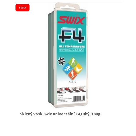
SWIX
Sklzný vosk Swix univerzální F4,tuhý, 180g