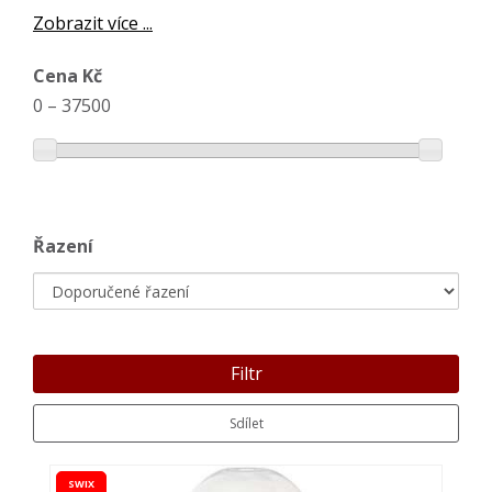
Zobrazit více ...
Cena Kč
0
–
37500
Řazení
Filtr
Sdílet
SWIX