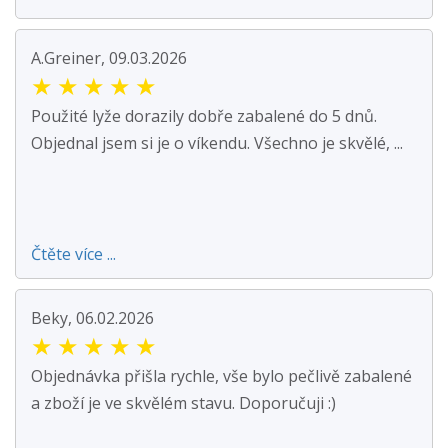
A.Greiner, 09.03.2026
★
★
★
★
★
Použité lyže dorazily dobře zabalené do 5 dnů.
Objednal jsem si je o víkendu. Všechno je skvělé, ...
Čtěte více ...
Beky, 06.02.2026
★
★
★
★
★
Objednávka přišla rychle, vše bylo pečlivě zabalené
a zboží je ve skvělém stavu. Doporučuji :)