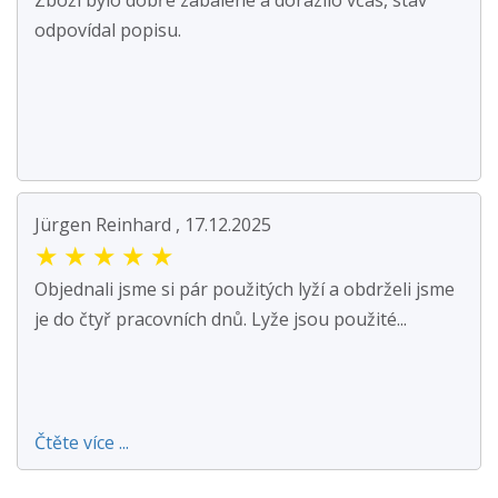
Zboží bylo dobře zabalené a dorazilo včas, stav
odpovídal popisu.
Jürgen Reinhard , 17.12.2025
★
★
★
★
★
Objednali jsme si pár použitých lyží a obdrželi jsme
je do čtyř pracovních dnů. Lyže jsou použité...
Čtěte více ...