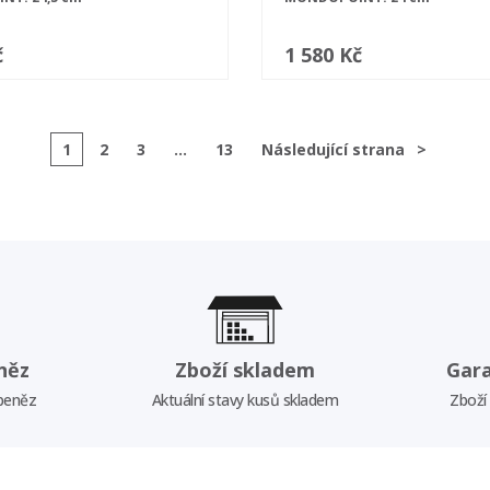
č
1 580 Kč
1
2
3
...
13
Následující strana
>
něz
Zboží skladem
Gar
 peněz
Aktuální stavy kusů skladem
Zboží