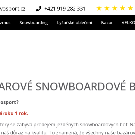
★
★
★
★
★
vosport.cz
+421 919 282 331
nizmus
Snowboarding
Lyžařské oblečení
Bazar
VELK
AROVÉ SNOWBOARDOVÉ 
vosport?
ruku 1 rok.
terý se zabývá prodejem jezděných snowboardových bot. Naš
, je náš důraz na kvalitu. To znamená, že všechny naše bazá