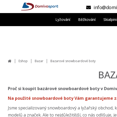
info@domi
Lyžování
Běžkování
Skialpi
Eshop
Bazar
Bazarové snowboardové boty
BAZ
Proč si koupit bazárové snowboardové boty v Domi
Na použité snowboardové boty Vám garantujeme zá
Jsme specializovaný snowboardový a lyžařský obchod, k
modelů a značek. Ale to nejdůležitější, co nás odlišuje