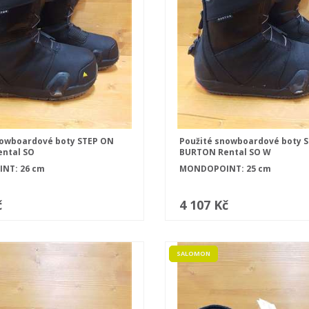
nowboardové boty STEP ON
Použité snowboardové boty 
ntal SO
BURTON Rental SO W
NT: 26 cm
MONDOPOINT: 25 cm
č
4 107 Kč
SALOMON