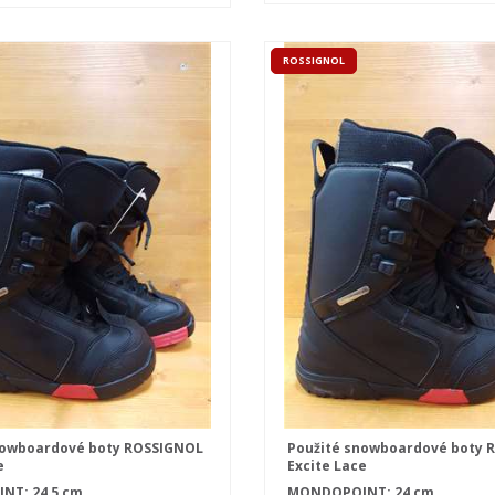
ROSSIGNOL
nowboardové boty ROSSIGNOL
Použité snowboardové boty 
e
Excite Lace
T: 24,5 cm
MONDOPOINT: 24 cm