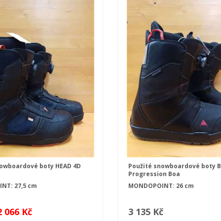
nowboardové boty HEAD 4D
Použité snowboardové boty
Progression Boa
T: 27,5 cm
MONDOPOINT: 26 cm
2 066 Kč
3 135 Kč