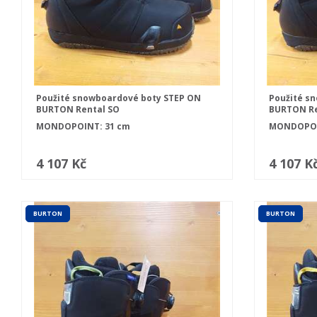
Použité snowboardové boty STEP ON
Použité s
BURTON Rental SO
BURTON Re
MONDOPOINT: 31 cm
MONDOPOI
4 107 Kč
4 107 K
BURTON
BURTON