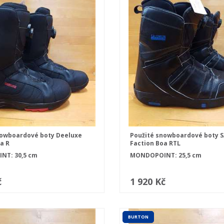
nowboardové boty Deeluxe
Použité snowboardové boty
a R
Faction Boa RTL
T: 30,5 cm
MONDOPOINT: 25,5 cm
č
1 920 Kč
BURTON