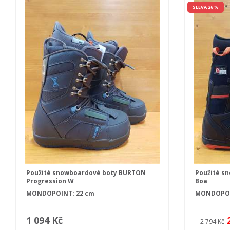
SLEVA 26 %
Použité snowboardové boty BURTON
Použité s
Progression W
Boa
MONDOPOINT: 22 cm
MONDOPOIN
1 094 Kč
2 794 Kč