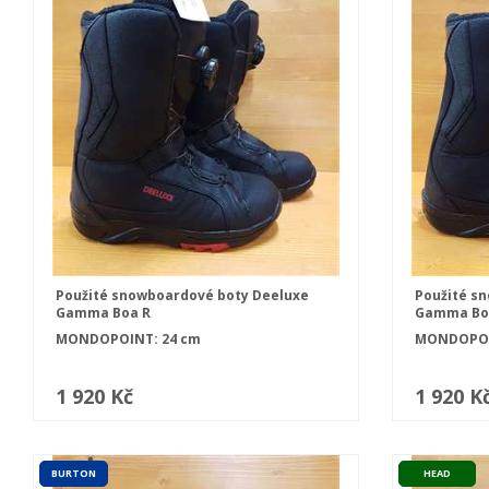
Použité snowboardové boty Deeluxe
Použité s
Gamma Boa R
Gamma Bo
MONDOPOINT: 24 cm
MONDOPOIN
1 920 Kč
1 920 K
BURTON
HEAD