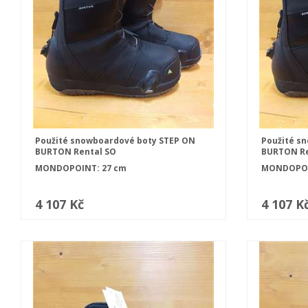
Použité snowboardové boty STEP ON
Použité s
BURTON Rental SO
BURTON Re
MONDOPOINT: 27 cm
MONDOPOI
4 107 Kč
4 107 K