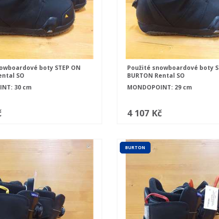
nowboardové boty STEP ON
Použité snowboardové boty 
ntal SO
BURTON Rental SO
NT: 30 cm
MONDOPOINT: 29 cm
č
4 107 Kč
BURTON