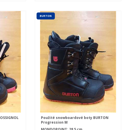
BURTON
ROSSIGNOL
Použité snowboardové boty BURTON
Progression M
MONDOPOINT: 28,5 cm