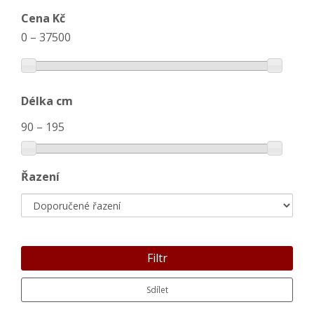
Cena Kč
0
–
37500
Délka cm
90
–
195
Řazení
Filtr
Sdílet