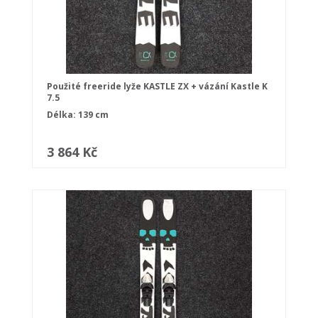
Použité freeride lyže KASTLE ZX + vázání Kastle K
7.5
Délka: 139 cm
3 864 Kč