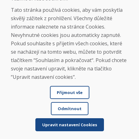
Tato stránka používá cookies, aby vám poskytla
skvělý zážitek z prohlížení. Všechny důležité
informace naleznete na stránce Cookies.
Jürgen Reinhard , 17.12.2025
Nevyhnutné cookies jsou automaticky zapnuté.
★
★
★
★
★
Pokud souhlasíte s přijetím všech cookies, které
se nacházejí na tomto webu, můžete to potvrdit
Objednali jsme si pár použitých lyží a obdrželi jsme
tlačítkem “Souhlasím a pokračovat“. Pokud chcete
je do čtyř pracovních dnů. Lyže jsou použité...
svoje nastavení upravit, klikněte na tlačítko
“Upravit nastavení cookies“.
Přijmout vše
Čtěte více ...
Odmítnout
Zobrazit více recenzí >
Upravit nastavení Cookies
Napsat recenzi