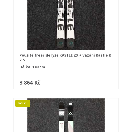
Použité freeride lyže KASTLE ZX + vázání Kastle K
7.5
Délka: 149 cm
3 864 Kč
VOLKL