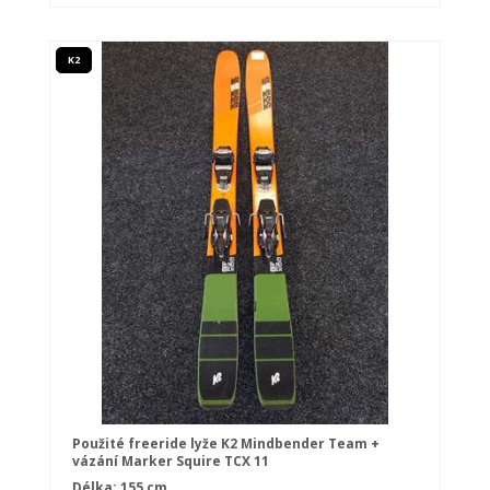
K2
Použité freeride lyže K2 Mindbender Team +
vázání Marker Squire TCX 11
Délka: 155 cm