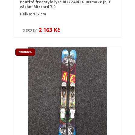
Použité freestyle lyže BLIZZARD Gunsmoke Jr. +
vázání Blizzard 7.0
Délka: 137 cm
2 163 Kč
2 892 Kč
NORDICA