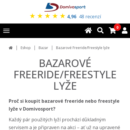
★
★
★
★
★
4,96
48 recenzí
0
Toggle
navigation
Eshop
Bazar
Bazarové Freeride/Freestyle lyže
BAZAROVÉ
FREERIDE/FREESTYLE
LYŽE
Proč si koupit bazarové freeride nebo freestyle
lyže v Domivosport?
Každý pár použitých lyží prochází důkladným
servisem a je připraven na akci – ať už na upravené