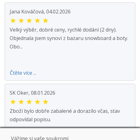
Jana Kováčová, 04.02.2026
★
★
★
★
★
Velký výběr, dobré ceny, rychlé dodání (2 dny).
Objednala jsem synovi z bazaru snowboard a boty.
Obo...
Čtěte více ...
SK Oker, 08.01.2026
★
★
★
★
★
Zboží bylo dobře zabalené a dorazilo včas, stav
odpovídal popisu.
Vážíme si vaše soukromí