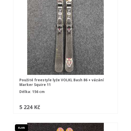
Použité freestyle lyže VOLKL Bash 86 + vázání
Marker Squire 11
Délka: 156 cm
5 224 Kč
ELAN