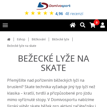
★
★
★
★
★
4,96
48 recenzí
0
Toggle
navigation
Eshop
Běžkování
Běžecké lyže
Bežecké lyže na skate
BEŽECKÉ LYŽE NA
SKATE
Přemýšlíte nad pořízením běžeckých lyží na
bruslení? Skate technika vyžaduje jiný typ lyží než
klasika – kratší, tvrdší a přizpůsobené pro jízdu
mimo vyříznuté stopy. V Domivosportu nabízíme
široký výběr skate běžek pro aktivní začátečníky i