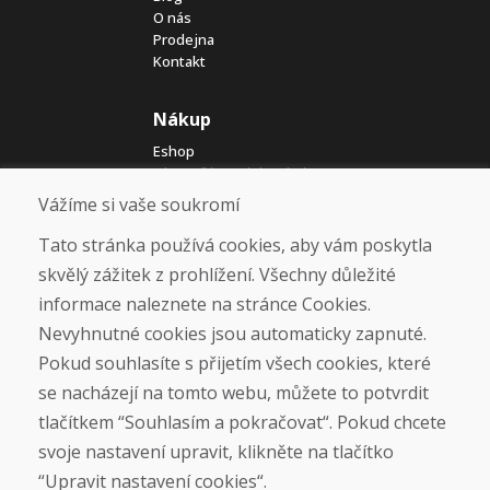
O nás
Prodejna
Kontakt
Nákup
Eshop
Jak posíláme elektrokola
Obchodní podmínky
Vážíme si vaše soukromí
Doprava
Platba
Tato stránka používá cookies, aby vám poskytla
Reklamace
skvělý zážitek z prohlížení. Všechny důležité
Vrácení a výměna zboží
informace naleznete na stránce Cookies.
Ochrana osobních údajů
Cookies
Nevyhnutné cookies jsou automaticky zapnuté.
Pokud souhlasíte s přijetím všech cookies, které
Sociální sítě
se nacházejí na tomto webu, můžete to potvrdit
tlačítkem “Souhlasím a pokračovat“. Pokud chcete
svoje nastavení upravit, klikněte na tlačítko
“Upravit nastavení cookies“.