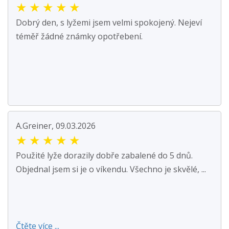
★
★
★
★
★
Dobrý den, s lyžemi jsem velmi spokojený. Nejeví
téměř žádné známky opotřebení.
A.Greiner, 09.03.2026
★
★
★
★
★
Použité lyže dorazily dobře zabalené do 5 dnů.
Objednal jsem si je o víkendu. Všechno je skvělé, ...
Čtěte více ...