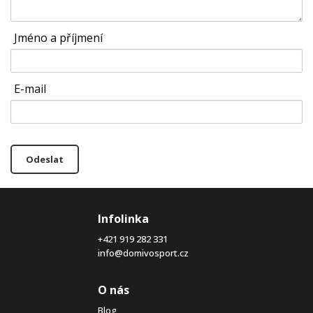
Jméno a příjmení
E-mail
Odeslat
Infolinka
+421 919 282 331
info@domivosport.cz
O nás
Blog