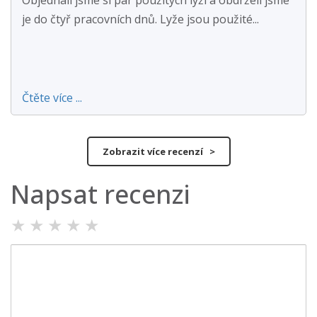
Objednali jsme si pár použitých lyží a obdrželi jsme
je do čtyř pracovních dnů. Lyže jsou použité...
Čtěte více ...
Zobrazit více recenzí >
Napsat recenzi
★
★
★
★
★