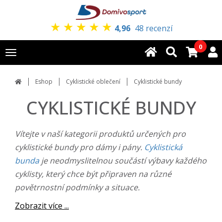
★
★
★
★
★
4,96
48 recenzí
0
Toggle
navigation
Eshop
Cyklistické oblečení
Cyklistické bundy
CYKLISTICKÉ BUNDY
Vítejte v naší kategorii produktů určených pro
cyklistické bundy pro dámy i pány.
Cyklistická
bunda
je neodmyslitelnou součástí výbavy každého
cyklisty, který chce být připraven na různé
povětrnostní podmínky a situace.
Zobrazit více ...