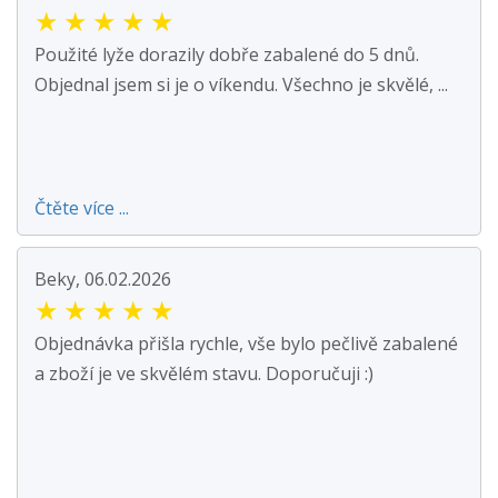
★
★
★
★
★
Použité lyže dorazily dobře zabalené do 5 dnů.
Objednal jsem si je o víkendu. Všechno je skvělé, ...
Čtěte více ...
Beky, 06.02.2026
★
★
★
★
★
Objednávka přišla rychle, vše bylo pečlivě zabalené
a zboží je ve skvělém stavu. Doporučuji :)