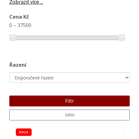
Zobrazit více ...
Cena Kč
0
–
37500
Řazení
Filtr
Sdílet
BOLLE