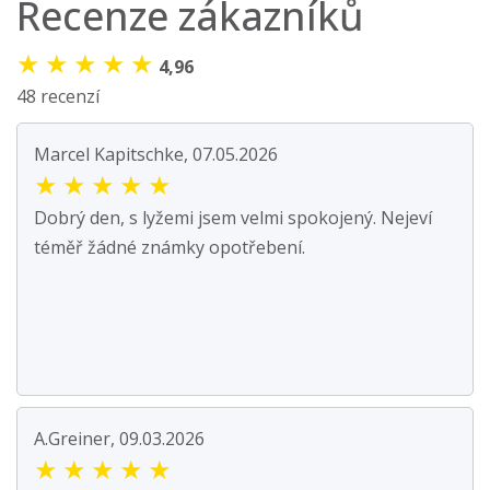
Recenze zákazníků
★
★
★
★
★
4,96
48 recenzí
Marcel Kapitschke, 07.05.2026
★
★
★
★
★
Dobrý den, s lyžemi jsem velmi spokojený. Nejeví
téměř žádné známky opotřebení.
A.Greiner, 09.03.2026
★
★
★
★
★