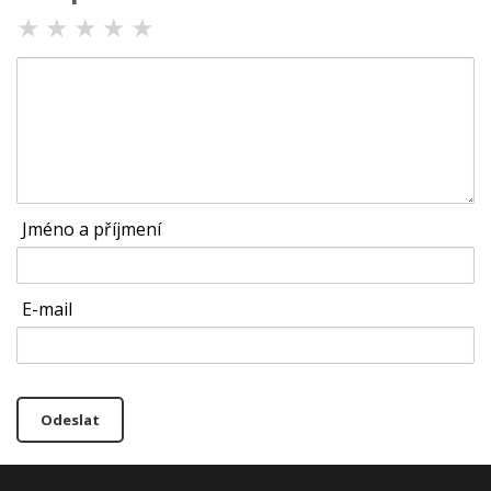
★
★
★
★
★
Jméno a příjmení
E-mail
Odeslat