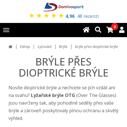
★
★
★
★
★
4,96
48 recenzí
0
Toggle
navigation
Eshop
Lyžování
Brýle
brýle přes dioptrické brýle
BRÝLE PŘES
DIOPTRICKÉ BRÝLE
Nosíte dioptrické brýle a nechcete se jich vzdát ani
na svahu?
Lyžařské brýle OTG
(Over The Glasses)
jsou navrženy tak, aby pohodlně seděly přes vaše
brýle a zároveň poskytovaly plnou ochranu a skvělý
výhled.