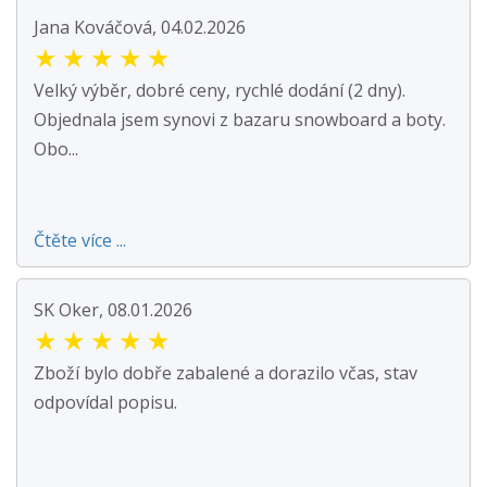
Jana Kováčová, 04.02.2026
★
★
★
★
★
Velký výběr, dobré ceny, rychlé dodání (2 dny).
Objednala jsem synovi z bazaru snowboard a boty.
Obo...
Čtěte více ...
SK Oker, 08.01.2026
★
★
★
★
★
Zboží bylo dobře zabalené a dorazilo včas, stav
odpovídal popisu.