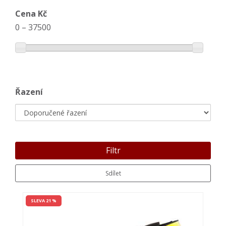
Cena Kč
0
–
37500
Řazení
Filtr
Sdílet
SLEVA 21 %