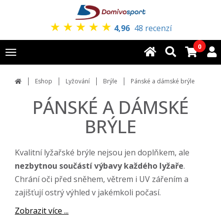
★
★
★
★
★
4,96
48 recenzí
0
Toggle
navigation
Eshop
Lyžování
Brýle
Pánské a dámské brýle
PÁNSKÉ A DÁMSKÉ
BRÝLE
Kvalitní lyžařské brýle nejsou jen doplňkem, ale
nezbytnou součástí výbavy každého lyžaře
.
Chrání oči před sněhem, větrem i UV zářením a
zajišťují ostrý výhled v jakémkoli počasí.
Zobrazit více ...