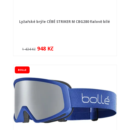
Lyžařské brýle CÉBÉ STRIKER M CBG280 fialově bílé
948 Kč
1 434 Kč
BOLLE