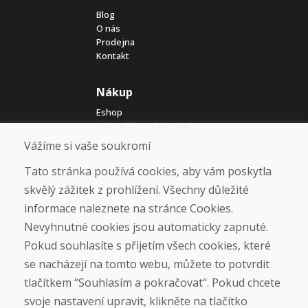
Blog
O nás
Prodejna
Kontakt
Nákup
Eshop
Jak posíláme elektrokola
Obchodní podmínky
Vážíme si vaše soukromí
Doprava
Platba
Tato stránka používá cookies, aby vám poskytla
Reklamace
skvělý zážitek z prohlížení. Všechny důležité
Vrácení a výměna zboží
informace naleznete na stránce Cookies.
Ochrana osobních údajů
Cookies
Nevyhnutné cookies jsou automaticky zapnuté.
Pokud souhlasíte s přijetím všech cookies, které
Sociální sítě
se nacházejí na tomto webu, můžete to potvrdit
tlačítkem “Souhlasím a pokračovat“. Pokud chcete
svoje nastavení upravit, klikněte na tlačítko