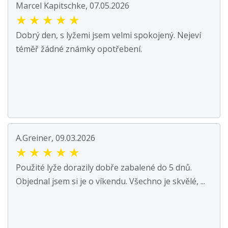
Marcel Kapitschke, 07.05.2026
★
★
★
★
★
Dobrý den, s lyžemi jsem velmi spokojený. Nejeví
téměř žádné známky opotřebení.
A.Greiner, 09.03.2026
★
★
★
★
★
Použité lyže dorazily dobře zabalené do 5 dnů.
Objednal jsem si je o víkendu. Všechno je skvělé, ...