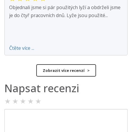
Objednali jsme si pár použitých lyží a obdrželi jsme
je do čtyř pracovních dnů. Lyže jsou použité...
Čtěte více ...
Zobrazit více recenzí >
Napsat recenzi
★
★
★
★
★