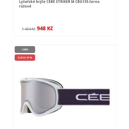
Lyžařské brýle CÉBÉ STRIKER M CBG155 černo
růžové
948 Kč
1 434 Kč
CEBE
SLEVA 33 %