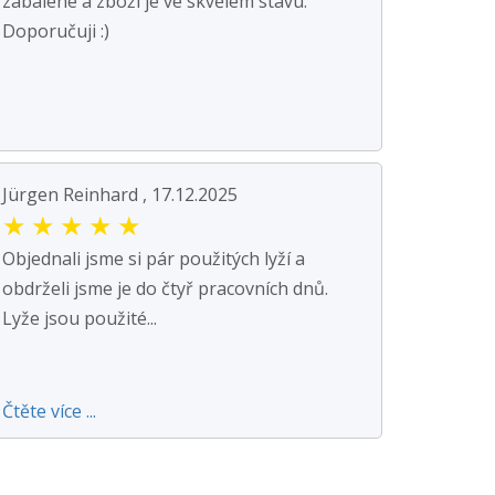
zabalené a zboží je ve skvělém stavu.
Doporučuji :)
Jürgen Reinhard , 17.12.2025
★
★
★
★
★
Objednali jsme si pár použitých lyží a
obdrželi jsme je do čtyř pracovních dnů.
Lyže jsou použité...
Čtěte více ...