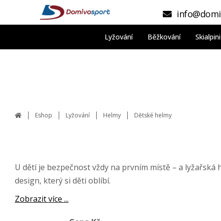
info@domi
Lyžování
Běžkování
Skialpi
Eshop
Lyžování
Helmy
Dětské helmy
U dětí je bezpečnost vždy na prvním místě – a lyžařská
design, který si děti oblíbí.
Zobrazit více ...