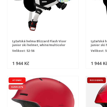
Lyžařská helma Blizzard Flash Visor
Lyžařská h
junior ski helmet, white/multicolor
junior ski
Velikost: 52-56
Velikost: 5
1 944 Kč
1 944 K
ATOMIC
ROSSIGNOL
SLEVA 23 %