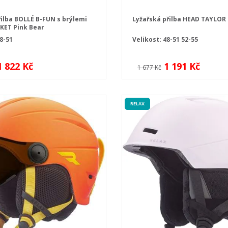
řilba BOLLÉ B-FUN s brýlemi
Lyžařská přilba HEAD TAYLOR
KET Pink Bear
8-51
Velikost:
48-51
52-55
1 822 Kč
1 191 Kč
1 677 Kč
RELAX