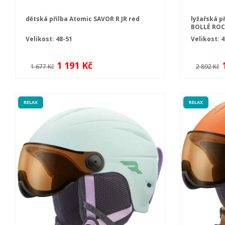
dětská přilba Atomic SAVOR R JR red
lyžařská p
BOLLÉ ROC
Velikost: 48-51
Velikost: 4
1 191 Kč
1 677 Kč
2 892 Kč
RELAX
RELAX