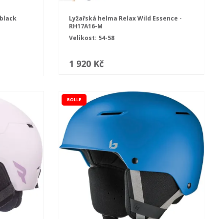
 black
Lyžařská helma Relax Wild Essence -
RH17A16-M
Velikost: 54-58
1 920 Kč
BOLLE