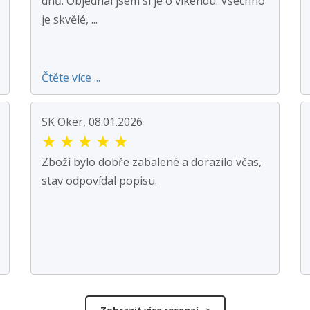
dnů. Objednal jsem si je o víkendu. Všechno
je skvělé, ...
Čtěte více ...
SK Oker, 08.01.2026
★
★
★
★
★
Zboží bylo dobře zabalené a dorazilo včas,
stav odpovídal popisu.
Zobrazit více recenzí >