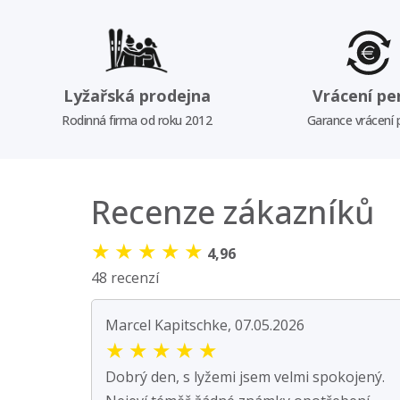
Lyžařská prodejna
Vrácení pe
Rodinná firma od roku 2012
Garance vrácení
Recenze zákazníků
★
★
★
★
★
4,96
48 recenzí
Marcel Kapitschke, 07.05.2026
★
★
★
★
★
Dobrý den, s lyžemi jsem velmi spokojený.