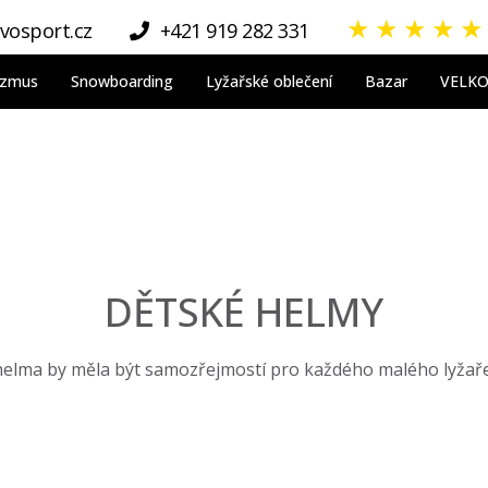
★
★
★
★
★
vosport.cz
+421 919 282 331
nizmus
Snowboarding
Lyžařské oblečení
Bazar
VELK
DĚTSKÉ HELMY
 helma by měla být samozřejmostí pro každého malého lyžaře