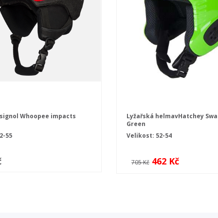
signol Whoopee impacts
Lyžařská helmavHatchey Swan
Green
2-55
Velikost: 52-54
č
462 Kč
705 Kč