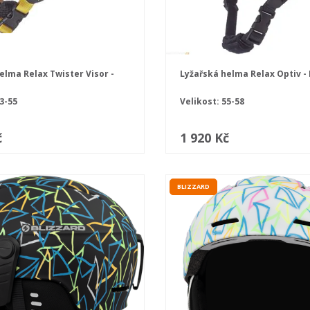
elma Relax Twister Visor -
Lyžařská helma Relax Optiv -
3-55
Velikost: 55-58
č
1 920 Kč
BLIZZARD