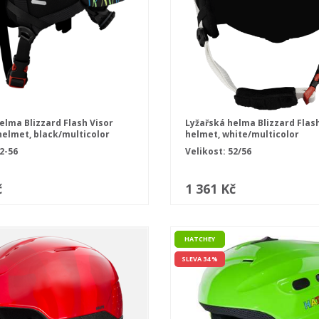
elma Blizzard Flash Visor
Lyžařská helma Blizzard Flash
 helmet, black/multicolor
helmet, white/multicolor
2-56
Velikost: 52/56
č
1 361 Kč
HATCHEY
SLEVA 34 %