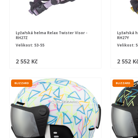
Lyžařská helma Relax Twister Visor -
Lyžařská h
RH27Z
RH27Y
Velikost: 53-55
Velikost: 5
2 552 Kč
2 552 K
BLIZZARD
BLIZZARD