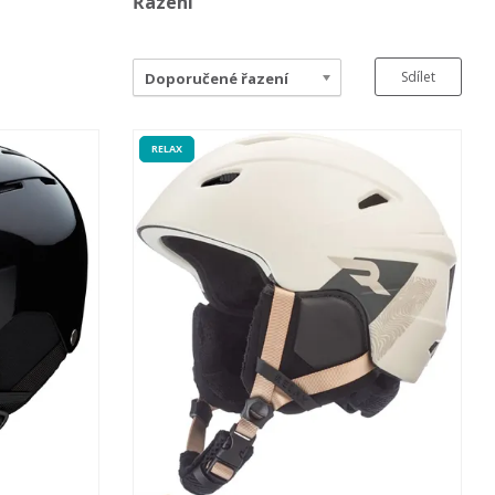
Řazení
Sdílet
Doporučené řazení
RELAX