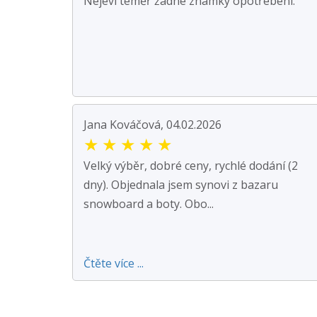
Nejeví téměř žádné známky opotřebení.
Jana Kováčová, 04.02.2026
★
★
★
★
★
Velký výběr, dobré ceny, rychlé dodání (2
dny). Objednala jsem synovi z bazaru
snowboard a boty. Obo...
Čtěte více ...