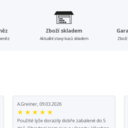
něz
Zboží skladem
Gar
 peněz
Aktuální stavy kusů skladem
Zboží
A.Greiner, 09.03.2026
★
★
★
★
★
Použité lyže dorazily dobře zabalené do 5