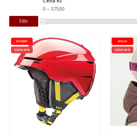
Cena Kč
0
–
37500
Filtr
ATOMIC
BOLLE
SLEVA 28 %
SLEVA 36 %