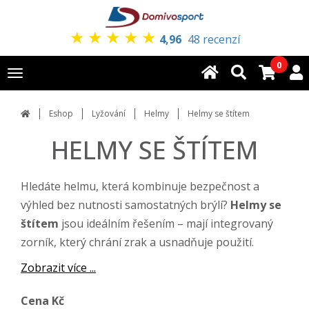
★
★
★
★
★
4,96
48 recenzí
0
Toggle
navigation
Eshop
Lyžování
Helmy
Helmy se štítem
HELMY SE ŠTÍTEM
Hledáte helmu, která kombinuje bezpečnost a
výhled bez nutnosti samostatných brýlí?
Helmy se
štítem
jsou ideálním řešením – mají integrovaný
zorník, který chrání zrak a usnadňuje použití.
Zobrazit více ...
Cena Kč