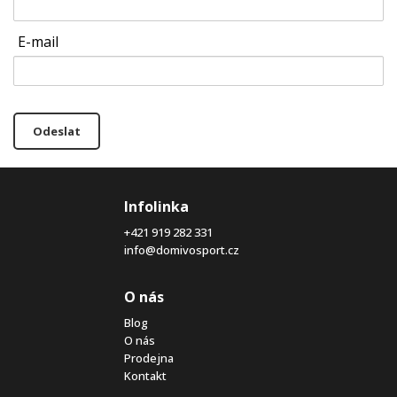
E-mail
Odeslat
Infolinka
+421 919 282 331
info@domivosport.cz
O nás
Blog
O nás
Prodejna
Kontakt