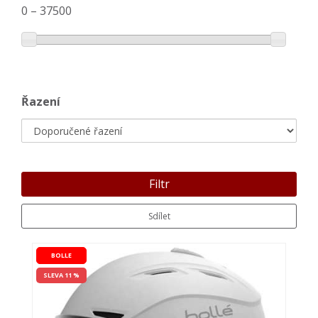
0
–
37500
Řazení
Filtr
Sdílet
BOLLE
SLEVA 11 %