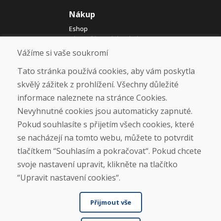
Nákup
Eshop
Jak posíláme elektrokola
Obchodní podmínky
Vážíme si vaše soukromí
Doprava
Platba
Tato stránka používá cookies, aby vám poskytla
Reklamace
skvělý zážitek z prohlížení. Všechny důležité
Vrácení a výměna zboží
informace naleznete na stránce Cookies.
Ochrana osobních údajů
Cookies
Nevyhnutné cookies jsou automaticky zapnuté.
Pokud souhlasíte s přijetím všech cookies, které
Sociální sítě
se nacházejí na tomto webu, můžete to potvrdit
tlačítkem “Souhlasím a pokračovat“. Pokud chcete
svoje nastavení upravit, klikněte na tlačítko
“Upravit nastavení cookies“.
Přijmout vše