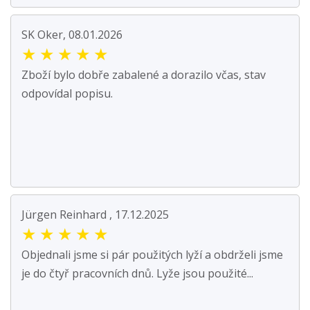
SK Oker, 08.01.2026
★
★
★
★
★
Zboží bylo dobře zabalené a dorazilo včas, stav
odpovídal popisu.
Jürgen Reinhard , 17.12.2025
★
★
★
★
★
Objednali jsme si pár použitých lyží a obdrželi jsme
je do čtyř pracovních dnů. Lyže jsou použité...