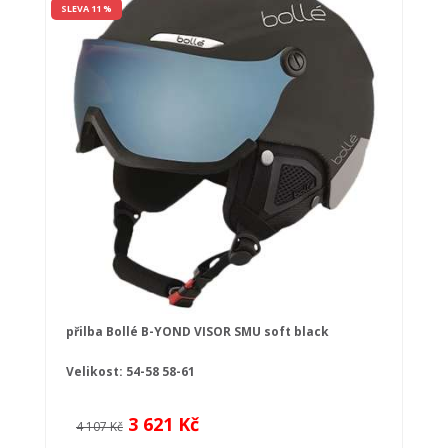
SLEVA 11 %
přilba Bollé B-YOND VISOR SMU soft black
Velikost:
54-58
58-61
3 621 Kč
4 107 Kč