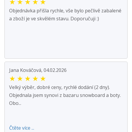
★
★
★
★
★
Objednávka přišla rychle, vše bylo pečlivě zabalené
a zboží je ve skvělém stavu. Doporučuji :)
Jana Kováčová, 04.02.2026
★
★
★
★
★
Velký výběr, dobré ceny, rychlé dodání (2 dny).
Objednala jsem synovi z bazaru snowboard a boty.
Obo...
Čtěte více ...