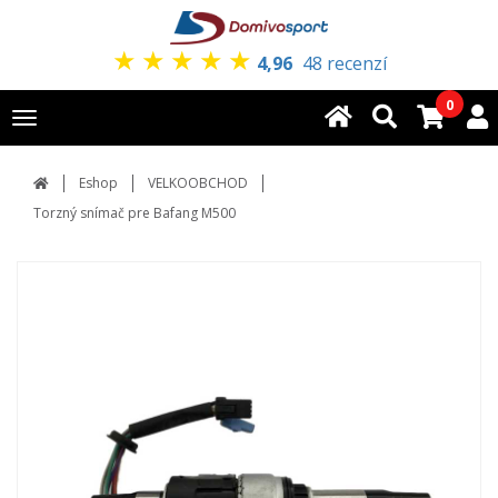
★
★
★
★
★
4,96
48 recenzí
0
Toggle
navigation
Eshop
VELKOOBCHOD
Torzný snímač pre Bafang M500