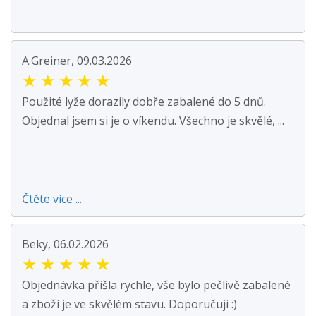
A.Greiner, 09.03.2026
★
★
★
★
★
Použité lyže dorazily dobře zabalené do 5 dnů.
Objednal jsem si je o víkendu. Všechno je skvělé, ...
Čtěte více ...
Beky, 06.02.2026
★
★
★
★
★
Objednávka přišla rychle, vše bylo pečlivě zabalené
a zboží je ve skvělém stavu. Doporučuji :)