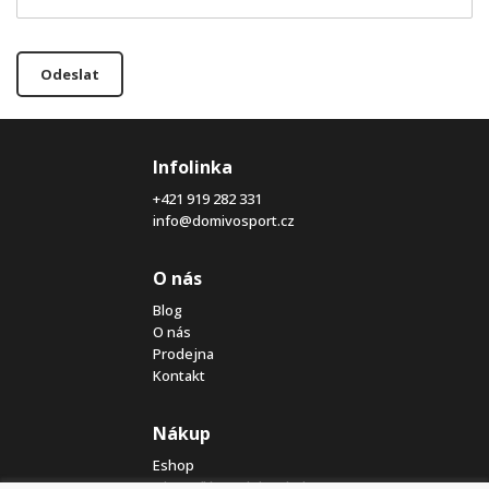
Odeslat
Infolinka
+421 919 282 331
info@domivosport.cz
O nás
Blog
O nás
Prodejna
Kontakt
Nákup
Eshop
Jak posíláme elektrokola