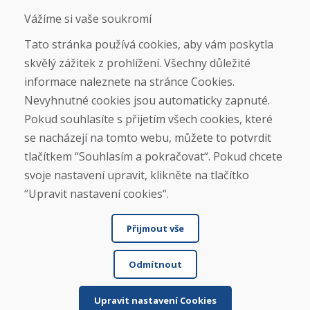
Obchodní podmínky
Vážíme si vaše soukromí
Doprava
Platba
Tato stránka používá cookies, aby vám poskytla
Reklamace
skvělý zážitek z prohlížení. Všechny důležité
Vrácení a výměna zboží
informace naleznete na stránce Cookies.
Ochrana osobních údajů
Cookies
Nevyhnutné cookies jsou automaticky zapnuté.
Pokud souhlasíte s přijetím všech cookies, které
Sociální sítě
se nacházejí na tomto webu, můžete to potvrdit
tlačítkem “Souhlasím a pokračovat“. Pokud chcete
svoje nastavení upravit, klikněte na tlačítko
“Upravit nastavení cookies“.
Přijmout vše
Odmítnout
© DOMIVOSPORT 2026, všechna práva vyhrazena
DUFEKSOFT
-
tvorba webových stránek
,
tvorba eshopů
Upravit nastavení Cookies