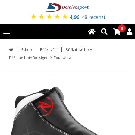
★
★
★
★
★
4,96
48 recenzí
0
Toggle
navigation
Eshop
Běžkování
Běžkařské boty
Běžecké boty Rossignol X-Tour Ultra