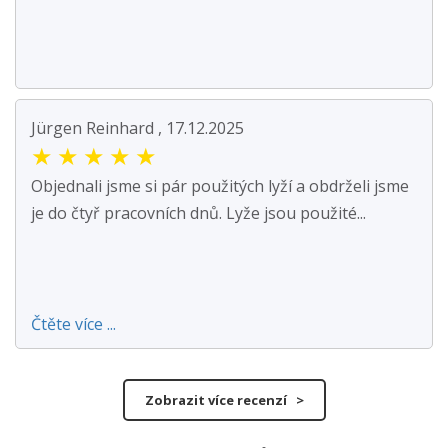
Jürgen Reinhard , 17.12.2025
★
★
★
★
★
Objednali jsme si pár použitých lyží a obdrželi jsme
je do čtyř pracovních dnů. Lyže jsou použité...
Čtěte více ...
Zobrazit více recenzí >