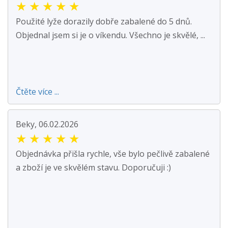
★
★
★
★
★
Použité lyže dorazily dobře zabalené do 5 dnů.
Objednal jsem si je o víkendu. Všechno je skvělé, ...
Čtěte více ...
Beky, 06.02.2026
★
★
★
★
★
Objednávka přišla rychle, vše bylo pečlivě zabalené
a zboží je ve skvělém stavu. Doporučuji :)