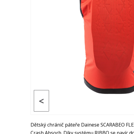
<
Dětský chránič páteře Dainese SCARABEO FLEX 
Crash Absorb. Díky systému RIBBO se navíc d