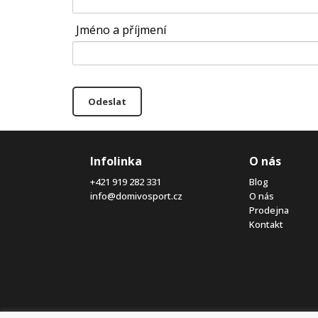
Jméno a příjmení
Odeslat
Infolinka
O nás
+421 919 282 331
Blog
info@domivosport.cz
O nás
Prodejna
Kontakt