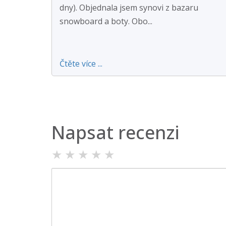
dny). Objednala jsem synovi z bazaru
snowboard a boty. Obo...
Čtěte více ...
Napsat recenzi
★
★
★
★
★