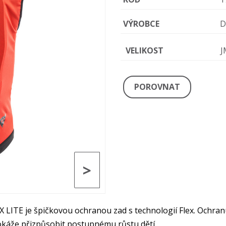
VÝROBCE
D
VELIKOST
J
POROVNAT
>
LITE je špičkovou ochranou zad s technologií Flex. Ochranu 
okáže přizpůsobit postupnému růstu dětí.