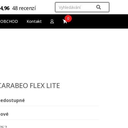
4,96
48 recenzí
0
OOBCHOD
Kontakt
SCARABEO FLEX LITE
edostupné
ové
757