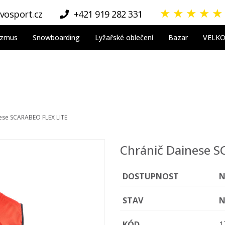
★
★
★
★
★
vosport.cz
+421 919 282 331
nizmus
Snowboarding
Lyžařské oblečení
Bazar
VELK
ese SCARABEO FLEX LITE
Chránič Dainese 
DOSTUPNOST
N
STAV
N
KÓD
1