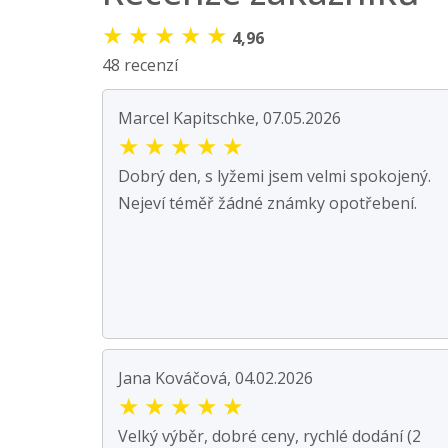
★
★
★
★
★
4,96
48 recenzí
Marcel Kapitschke, 07.05.2026
★
★
★
★
★
Dobrý den, s lyžemi jsem velmi spokojený.
Nejeví téměř žádné známky opotřebení.
Jana Kováčová, 04.02.2026
★
★
★
★
★
Velký výběr, dobré ceny, rychlé dodání (2