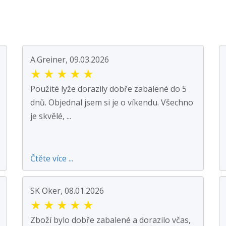
A.Greiner, 09.03.2026
★
★
★
★
★
Použité lyže dorazily dobře zabalené do 5
dnů. Objednal jsem si je o víkendu. Všechno
je skvělé, ...
Čtěte více ...
SK Oker, 08.01.2026
★
★
★
★
★
Zboží bylo dobře zabalené a dorazilo včas,