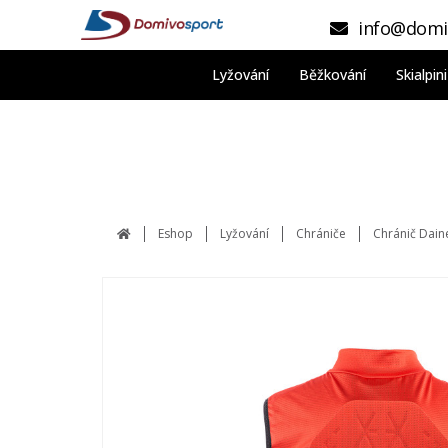
info@domi
Lyžování
Běžkování
Skialpi
Eshop
Lyžování
Chrániče
Chránič Dain