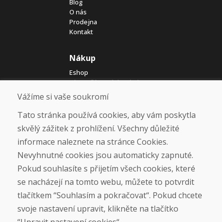
Blog
O nás
Prodejna
Kontakt
Nákup
Eshop
Jak posíláme elektrokola
Obchodní podmínky
Vážíme si vaše soukromí
Doprava
Platba
Tato stránka používá cookies, aby vám poskytla
Reklamace
skvělý zážitek z prohlížení. Všechny důležité
Vrácení a výměna zboží
informace naleznete na stránce Cookies.
Ochrana osobních údajů
Cookies
Nevyhnutné cookies jsou automaticky zapnuté.
Pokud souhlasíte s přijetím všech cookies, které
Sociální sítě
se nacházejí na tomto webu, můžete to potvrdit
tlačítkem “Souhlasím a pokračovat“. Pokud chcete
svoje nastavení upravit, klikněte na tlačítko