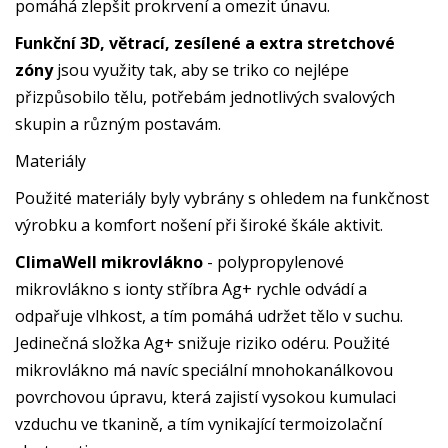
pomáhá zlepšit prokrvení a omezit únavu.
Funkční 3D, větrací, zesílené a extra stretchové
zóny
jsou využity tak, aby se triko co nejlépe
přizpůsobilo tělu, potřebám jednotlivých svalových
skupin a různým postavám.
Materiály
Použité materiály byly vybrány s ohledem na funkčnost
výrobku a komfort nošení při široké škále aktivit.
ClimaWell mikrovlákno
- polypropylenové
mikrovlákno s ionty stříbra Ag+ rychle odvádí a
odpařuje vlhkost, a tím pomáhá udržet tělo v suchu.
Jedinečná složka Ag+ snižuje riziko odéru. Použité
mikrovlákno má navíc speciální mnohokanálkovou
povrchovou úpravu, která zajistí vysokou kumulaci
vzduchu ve tkanině, a tím vynikající termoizolační