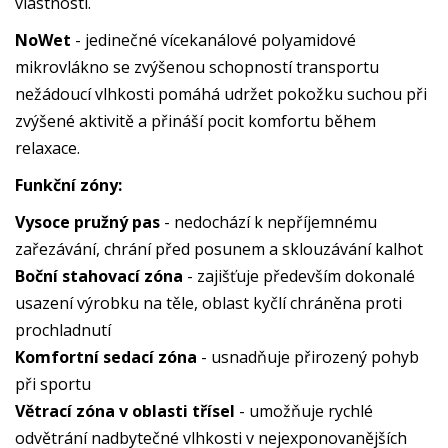
vlastnosti.
NoWet
- jedinečné vícekanálové polyamidové
mikrovlákno se zvýšenou schopností transportu
nežádoucí vlhkosti pomáhá udržet pokožku suchou při
zvýšené aktivitě a přináší pocit komfortu během
relaxace.
Funkční zóny:
Vysoce pružný pas
- nedochází k nepříjemnému
zařezávání, chrání před posunem a sklouzávání kalhot
Boční stahovací zóna
- zajišťuje především dokonalé
usazení výrobku na těle, oblast kyčlí chráněna proti
prochladnutí
Komfortní sedací zóna
- usnadňuje přirozený pohyb
při sportu
Větrací zóna v oblasti třísel
- umožňuje rychlé
odvětrání nadbytečné vlhkosti v nejexponovanějších