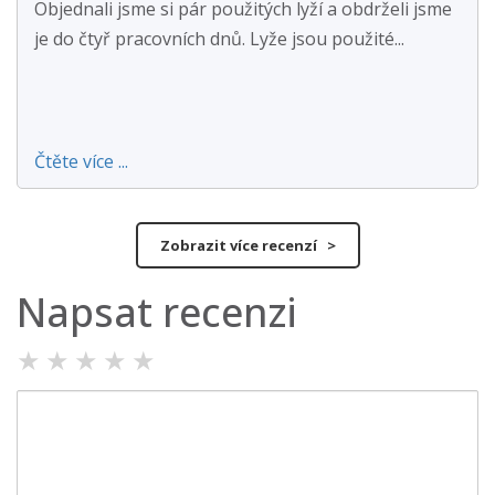
Objednali jsme si pár použitých lyží a obdrželi jsme
je do čtyř pracovních dnů. Lyže jsou použité...
Čtěte více ...
Zobrazit více recenzí >
Napsat recenzi
★
★
★
★
★