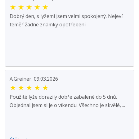
★
★
★
★
★
Dobrý den, s lyžemi jsem velmi spokojený. Nejeví
téměř žádné známky opotřebení.
A.Greiner, 09.03.2026
★
★
★
★
★
Použité lyže dorazily dobře zabalené do 5 dnů.
Objednal jsem si je o víkendu. Všechno je skvělé, ...