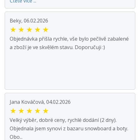
Čtěte více ...
Beky, 06.02.2026
★
★
★
★
★
Objednávka přišla rychle, vše bylo pečlivě zabalené
a zboží je ve skvělém stavu. Doporučuji :)
Jana Kováčová, 04.02.2026
★
★
★
★
★
Velký výběr, dobré ceny, rychlé dodání (2 dny).
Objednala jsem synovi z bazaru snowboard a boty.
Obo...