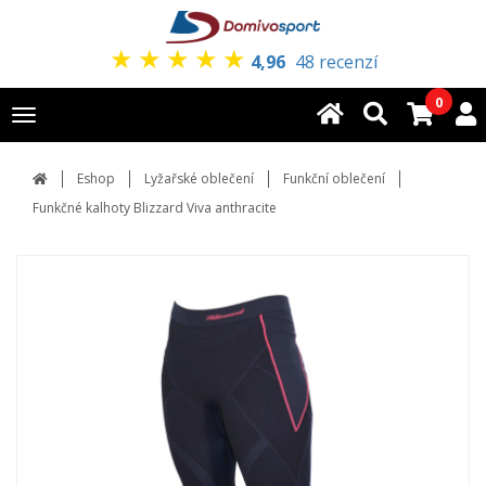
★
★
★
★
★
4,96
48 recenzí
0
Toggle
navigation
Eshop
Lyžařské oblečení
Funkční oblečení
Funkčné kalhoty Blizzard Viva anthracite