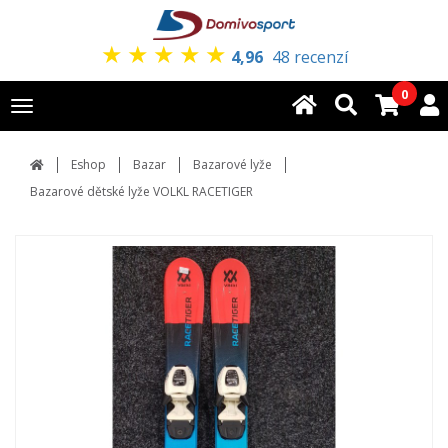
★
★
★
★
★
4,96
48 recenzí
0
Toggle
navigation
Eshop
Bazar
Bazarové lyže
Bazarové dětské lyže VOLKL RACETIGER