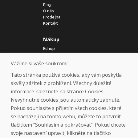
Blog
O nás
Prodejna
Kontakt
Nákup
Eshop
Jak posíláme elektrokola
Obchodní podmínky
Vážíme si vaše soukromí
Doprava
Platba
Tato stránka používá cookies, aby vám poskytla
Reklamace
skvělý zážitek z prohlížení. Všechny důležité
Vrácení a výměna zboží
informace naleznete na stránce Cookies.
Ochrana osobních údajů
Cookies
Nevyhnutné cookies jsou automaticky zapnuté.
Pokud souhlasíte s přijetím všech cookies, které
Sociální sítě
se nacházejí na tomto webu, můžete to potvrdit
tlačítkem “Souhlasím a pokračovat“. Pokud chcete
svoje nastavení upravit, klikněte na tlačítko