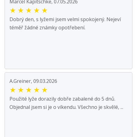
Marcel Kapitschke, 07.05.2026
★
★
★
★
★
Dobrý den, s lyžemi jsem velmi spokojený. Nejeví
téměř žádné známky opotřebení.
A.Greiner, 09.03.2026
★
★
★
★
★
Použité lyže dorazily dobře zabalené do 5 dnů.
Objednal jsem si je o víkendu. Všechno je skvělé, ...