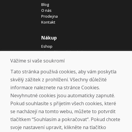
Blog
O nás
Prodejna
Kontakt
Nákup
Eshop
Jak posíláme elektrokola
Obchodní podmínky
Vážíme si vaše soukromí
Doprava
Platba
Tato stránka používá cookies, aby vám poskytla
Reklamace
skvělý zážitek z prohlížení. Všechny důležité
Vrácení a výměna zboží
informace naleznete na stránce Cookies.
Ochrana osobních údajů
Cookies
Nevyhnutné cookies jsou automaticky zapnuté.
Pokud souhlasíte s přijetím všech cookies, které
Sociální sítě
se nacházejí na tomto webu, můžete to potvrdit
tlačítkem “Souhlasím a pokračovat“. Pokud chcete
svoje nastavení upravit, klikněte na tlačítko