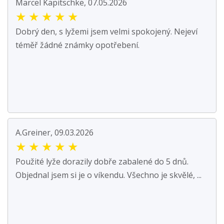
Marcel Kapitschke, 07.05.2026
★
★
★
★
★
Dobrý den, s lyžemi jsem velmi spokojený. Nejeví
téměř žádné známky opotřebení.
A.Greiner, 09.03.2026
★
★
★
★
★
Použité lyže dorazily dobře zabalené do 5 dnů.
Objednal jsem si je o víkendu. Všechno je skvělé, ...