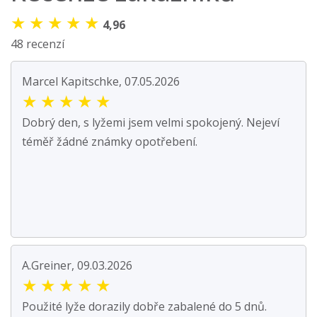
★
★
★
★
★
4,96
48 recenzí
Marcel Kapitschke, 07.05.2026
★
★
★
★
★
Dobrý den, s lyžemi jsem velmi spokojený. Nejeví
téměř žádné známky opotřebení.
A.Greiner, 09.03.2026
★
★
★
★
★
Použité lyže dorazily dobře zabalené do 5 dnů.