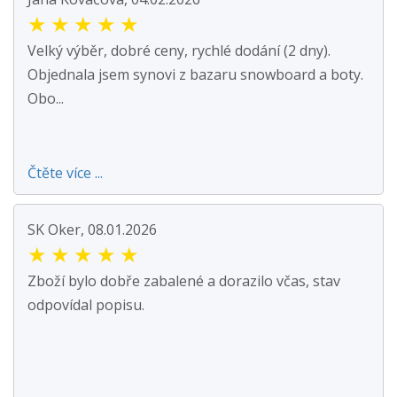
★
★
★
★
★
Velký výběr, dobré ceny, rychlé dodání (2 dny).
Objednala jsem synovi z bazaru snowboard a boty.
Obo...
Čtěte více ...
SK Oker, 08.01.2026
★
★
★
★
★
Zboží bylo dobře zabalené a dorazilo včas, stav
odpovídal popisu.