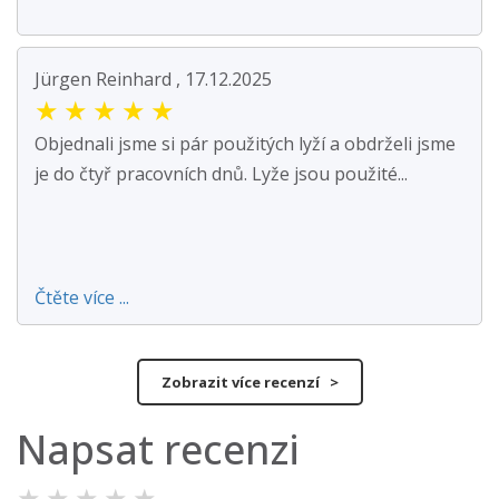
Jürgen Reinhard , 17.12.2025
★
★
★
★
★
Objednali jsme si pár použitých lyží a obdrželi jsme
je do čtyř pracovních dnů. Lyže jsou použité...
Čtěte více ...
Zobrazit více recenzí >
Napsat recenzi
★
★
★
★
★