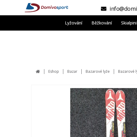
info@domi
Lyžování
Běžkování
Skialpi
Eshop
Bazar
Bazarové lyže
Bazarové 