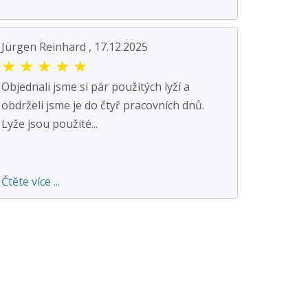
Jürgen Reinhard , 17.12.2025
★
★
★
★
★
Objednali jsme si pár použitých lyží a
obdrželi jsme je do čtyř pracovních dnů.
Lyže jsou použité...
Čtěte více ...