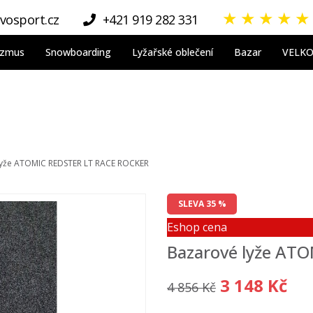
★
★
★
★
★
vosport.cz
+421 919 282 331
nizmus
Snowboarding
Lyžařské oblečení
Bazar
VELK
lyže ATOMIC REDSTER LT RACE ROCKER
SLEVA 35 %
Eshop cena
Bazarové lyže AT
3 148 Kč
4 856 Kč