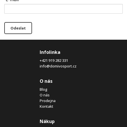
Odeslat
Infolinka
+421 919 282 331
info@domivosport.cz
O nás
Blog
O nás
Prodejna
Kontakt
Nákup