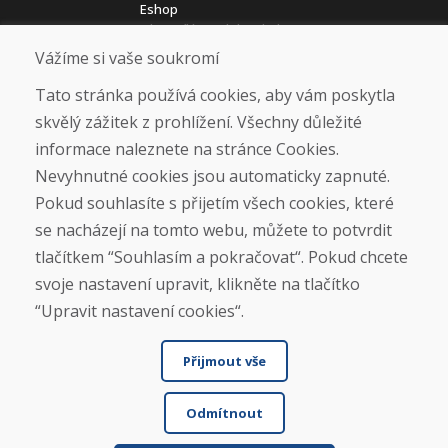
Eshop
Jak posíláme elektrokola
Obchodní podmínky
Vážíme si vaše soukromí
Doprava
Platba
Tato stránka používá cookies, aby vám poskytla
Reklamace
skvělý zážitek z prohlížení. Všechny důležité
Vrácení a výměna zboží
informace naleznete na stránce Cookies.
Ochrana osobních údajů
Cookies
Nevyhnutné cookies jsou automaticky zapnuté.
Pokud souhlasíte s přijetím všech cookies, které
Sociální sítě
se nacházejí na tomto webu, můžete to potvrdit
tlačítkem “Souhlasím a pokračovat“. Pokud chcete
svoje nastavení upravit, klikněte na tlačítko
“Upravit nastavení cookies“.
Přijmout vše
Odmítnout
© DOMIVOSPORT 2026, všechna práva vyhrazena