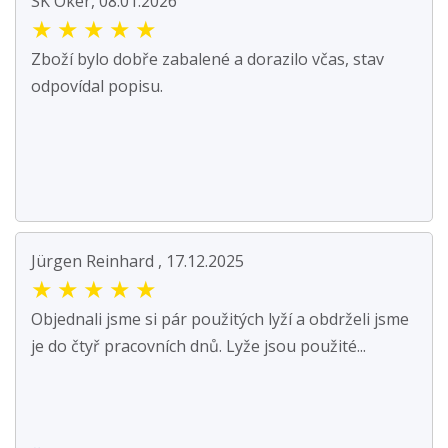
SK Oker, 08.01.2026
★
★
★
★
★
Zboží bylo dobře zabalené a dorazilo včas, stav
odpovídal popisu.
Jürgen Reinhard , 17.12.2025
★
★
★
★
★
Objednali jsme si pár použitých lyží a obdrželi jsme
je do čtyř pracovních dnů. Lyže jsou použité...