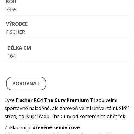
KÓD
3365
VÝROBCE
FISCHER
DÉLKA CM
164
POROVNAT
Lyže
Fischer RC4 The Curv Premium Ti
sou velmi
sportovně naladěné, ale zároveň velmi univerzální. Širší
střed, odlišující řadu The Curv od komerčních obřaček.
Základem je
dřevěné sendvičové