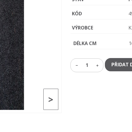
KÓD
4
VÝROBCE
K
DÉLKA CM
1
PŘIDAT 
1
>