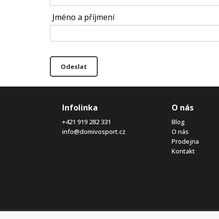
Jméno a příjmení
Odeslat
Infolinka
O nás
+421 919 282 331
Blog
info@domivosport.cz
O nás
Prodejna
Kontakt