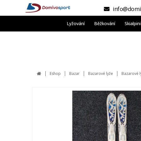
info@domi
Lyžování
Běžkování
Skialpi
Eshop
Bazar
Bazarové lyže
Bazarové l