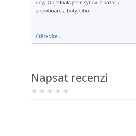
dny). Objednala jsem synovi z bazaru
snowboard a boty. Obo...
Čtěte více ...
Napsat recenzi
★
★
★
★
★