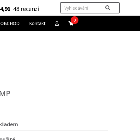
4,96
48 recenzí
0
OOBCHOD
Kontakt
AMP
kladem
oužité