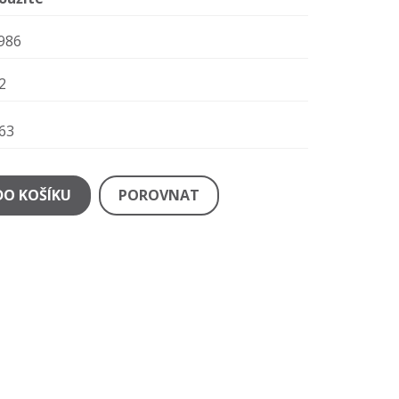
986
2
63
DO KOŠÍKU
POROVNAT