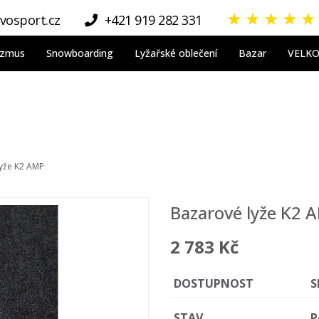
★
★
★
★
★
vosport.cz
+421 919 282 331
nizmus
Snowboarding
Lyžařské oblečení
Bazar
VELK
yže K2 AMP
Bazarové lyže K2 
2 783 Kč
DOSTUPNOST
S
STAV
P