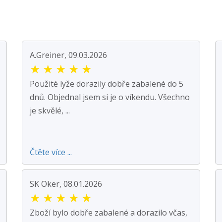
A.Greiner, 09.03.2026
★
★
★
★
★
Použité lyže dorazily dobře zabalené do 5
dnů. Objednal jsem si je o víkendu. Všechno
je skvělé, ...
Čtěte více ...
SK Oker, 08.01.2026
★
★
★
★
★
Zboží bylo dobře zabalené a dorazilo včas,