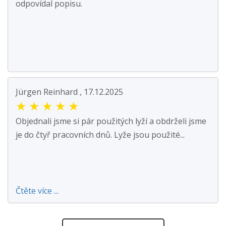
odpovídal popisu.
Jürgen Reinhard , 17.12.2025
★
★
★
★
★
Objednali jsme si pár použitých lyží a obdrželi jsme
je do čtyř pracovních dnů. Lyže jsou použité...
Čtěte více ...