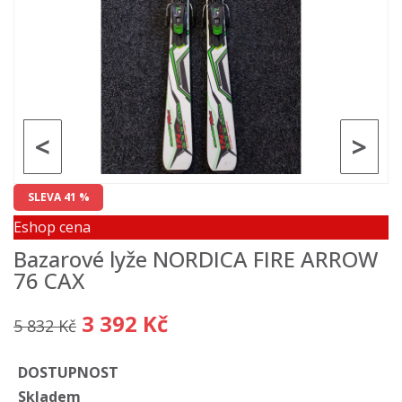
<
>
SLEVA 41 %
Eshop cena
Bazarové lyže NORDICA FIRE ARROW
76 CAX
3 392 Kč
5 832 Kč
DOSTUPNOST
Skladem