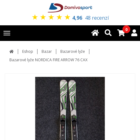
★
★
★
★
★
4,96
48 recenzí
0
Toggle
navigation
Eshop
Bazar
Bazarové lyže
Bazarové lyže NORDICA FIRE ARROW 76 CAX