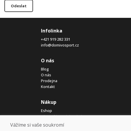
Odeslat
Infolinka
+421 919 282 331
info@domivosport.cz
O nás
Blog
O nás
Prodejna
Kontakt
Nákup
Eshop
Jak posíláme elektrokola
Obchodní podmínky
Vážíme si vaše soukromí
Doprava