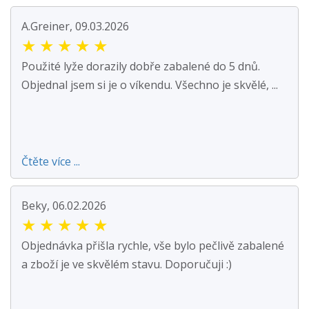
A.Greiner, 09.03.2026
★
★
★
★
★
Použité lyže dorazily dobře zabalené do 5 dnů.
Objednal jsem si je o víkendu. Všechno je skvělé, ...
Čtěte více ...
Beky, 06.02.2026
★
★
★
★
★
Objednávka přišla rychle, vše bylo pečlivě zabalené
a zboží je ve skvělém stavu. Doporučuji :)