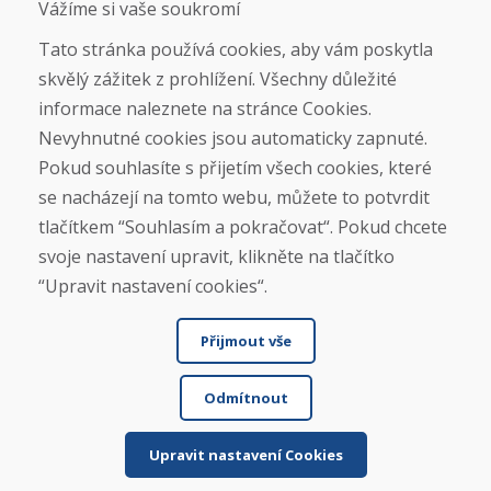
Vážíme si vaše soukromí
Doprava
Platba
Tato stránka používá cookies, aby vám poskytla
Reklamace
skvělý zážitek z prohlížení. Všechny důležité
Vrácení a výměna zboží
informace naleznete na stránce Cookies.
Ochrana osobních údajů
Cookies
Nevyhnutné cookies jsou automaticky zapnuté.
Pokud souhlasíte s přijetím všech cookies, které
Sociální sítě
se nacházejí na tomto webu, můžete to potvrdit
tlačítkem “Souhlasím a pokračovat“. Pokud chcete
svoje nastavení upravit, klikněte na tlačítko
“Upravit nastavení cookies“.
Přijmout vše
Odmítnout
© DOMIVOSPORT 2026, všechna práva vyhrazena
DUFEKSOFT
-
tvorba webových stránek
,
tvorba eshopů
Upravit nastavení Cookies