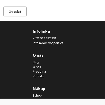
Odeslat
Infolinka
+421 919 282 331
info@domivosport.cz
O nás
Blog
O nás
Prodejna
Kontakt
Nákup
Eshop
Jak posíláme elektrokola
Obchodní podmínky