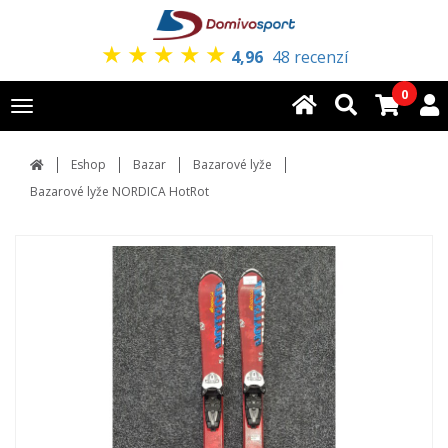
★
★
★
★
★
4,96
48 recenzí
0
Toggle
navigation
Eshop
Bazar
Bazarové lyže
Bazarové lyže NORDICA HotRot