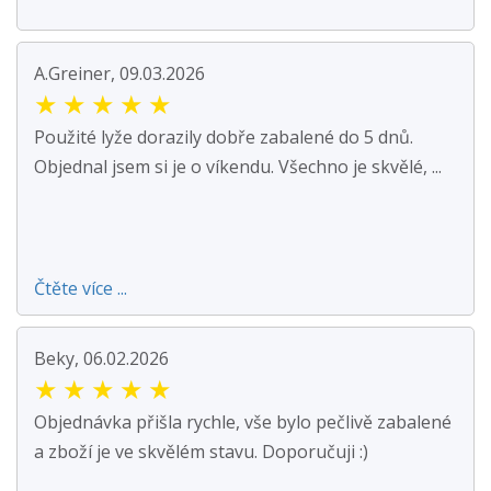
A.Greiner, 09.03.2026
★
★
★
★
★
Použité lyže dorazily dobře zabalené do 5 dnů.
Objednal jsem si je o víkendu. Všechno je skvělé, ...
Čtěte více ...
Beky, 06.02.2026
★
★
★
★
★
Objednávka přišla rychle, vše bylo pečlivě zabalené
a zboží je ve skvělém stavu. Doporučuji :)