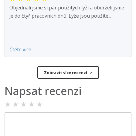
Objednali jsme si pár použitých lyží a obdrželi jsme
je do čtyř pracovních dnů. Lyže jsou použité...
Čtěte více ...
Zobrazit více recenzí >
Napsat recenzi
★
★
★
★
★