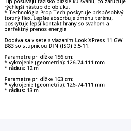
Tip posúvajú ťažisko bližšie ku svahu, čo zaručuje
rýchlejší nástup do oblúku.
* Technológia Prop Tech poskytuje prispôsobivý
torzný flex. Lepšie absorbuje zmenu terénu,
poskytuje lepší kontakt hrany so svahom a
perfektný prenos energie.
Dodáva sa v sete s viazaním Look XPress 11 GW
B83 so stupnicou DIN (ISO) 3.5-11.
Parametre pri dĺžke 156 cm:
* vykrojenie (geometria): 126-74-111 mm
* rádius: 12 m
Parametre pri dĺžke 163 cm:
* vykrojenie (geometria): 126-74-111 mm
* rádius: 13 m