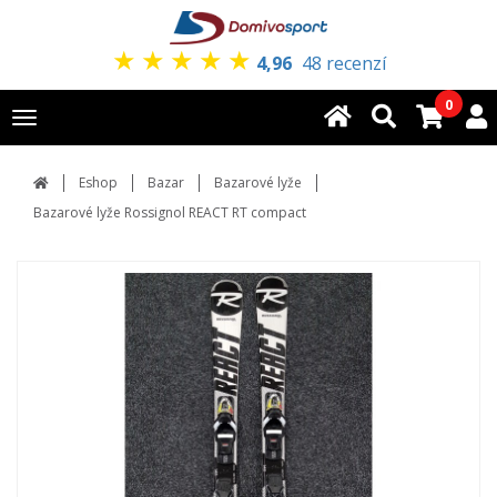
★
★
★
★
★
4,96
48 recenzí
0
Toggle
navigation
Eshop
Bazar
Bazarové lyže
Bazarové lyže Rossignol REACT RT compact