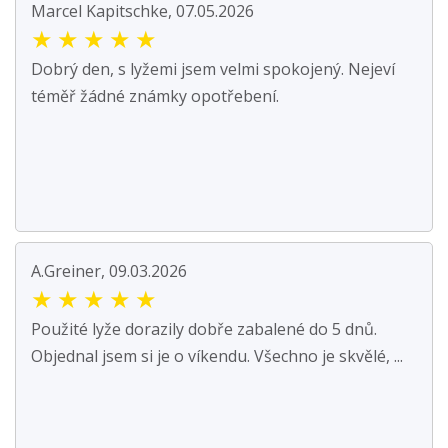
Marcel Kapitschke, 07.05.2026
★
★
★
★
★
Dobrý den, s lyžemi jsem velmi spokojený. Nejeví
téměř žádné známky opotřebení.
A.Greiner, 09.03.2026
★
★
★
★
★
Použité lyže dorazily dobře zabalené do 5 dnů.
Objednal jsem si je o víkendu. Všechno je skvělé, ...