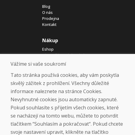
Blog
O nás
Prodejna
Kontakt
Nákup
Eshop
Jak posíláme elektrokola
Obchodní podmínky
Vážíme si vaše soukromí
Doprava
Platba
Tato stránka používá cookies, aby vám poskytla
Reklamace
skvělý zážitek z prohlížení. Všechny důležité
Vrácení a výměna zboží
informace naleznete na stránce Cookies.
Ochrana osobních údajů
Cookies
Nevyhnutné cookies jsou automaticky zapnuté.
Pokud souhlasíte s přijetím všech cookies, které
Sociální sítě
se nacházejí na tomto webu, můžete to potvrdit
tlačítkem “Souhlasím a pokračovat“. Pokud chcete
svoje nastavení upravit, klikněte na tlačítko