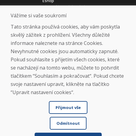
Eshop
Jak posíláme elektrokola
Obchodní podmínky
Vážíme si vaše soukromí
Doprava
Platba
Tato stránka používá cookies, aby vám poskytla
Reklamace
skvělý zážitek z prohlížení. Všechny důležité
Vrácení a výměna zboží
informace naleznete na stránce Cookies.
Ochrana osobních údajů
Cookies
Nevyhnutné cookies jsou automaticky zapnuté.
Pokud souhlasíte s přijetím všech cookies, které
Sociální sítě
se nacházejí na tomto webu, můžete to potvrdit
tlačítkem “Souhlasím a pokračovat“. Pokud chcete
svoje nastavení upravit, klikněte na tlačítko
“Upravit nastavení cookies“.
Přijmout vše
Odmítnout
© DOMIVOSPORT 2026, všechna práva vyhrazena
DUFEKSOFT
-
tvorba webových stránek
,
tvorba eshopů