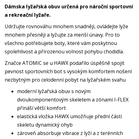
Dámska lyžařská obuv určená pro nároční sportovní
a rekreační lyžaře.
Udržujte rovnováhu mnohem snadněji, ovládejte lyže
mnohem přesněji a lyžujte za menší únavy. Pro to
všechno potřebujete boty, které vám poskytnou
spolehlivost a přirozenou volnost pohybu chodidla.
Značce ATOMIC se u HAWX podařilo úspěšně spojit
pevnost sportovních bot s vysokým komfortem nošení
nezbytným pro celodenní pobyt na lyžařském svahu
moderní lyžařská obuv s novým
dvoukomponentovým skeletem a zónami I-FLEX
přináší větší komfort
elastická vložka HAWX umožňuje přední části
skeletu dynamický ohyb
zároveň absorbuje vibrace z lyží a z terénních