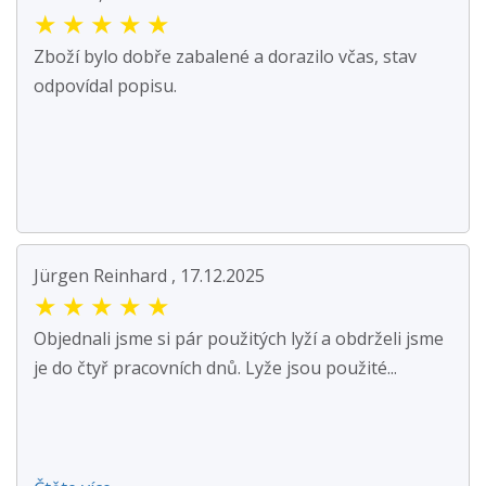
★
★
★
★
★
Zboží bylo dobře zabalené a dorazilo včas, stav
odpovídal popisu.
Jürgen Reinhard , 17.12.2025
★
★
★
★
★
Objednali jsme si pár použitých lyží a obdrželi jsme
je do čtyř pracovních dnů. Lyže jsou použité...