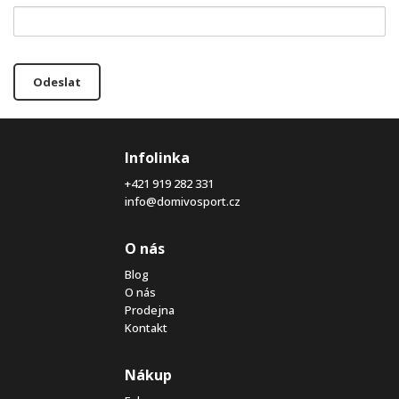
Odeslat
Infolinka
+421 919 282 331
info@domivosport.cz
O nás
Blog
O nás
Prodejna
Kontakt
Nákup