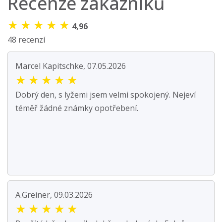
Recenze zákazníků
★
★
★
★
★
4,96
48 recenzí
Marcel Kapitschke, 07.05.2026
★
★
★
★
★
Dobrý den, s lyžemi jsem velmi spokojený. Nejeví
téměř žádné známky opotřebení.
A.Greiner, 09.03.2026
★
★
★
★
★