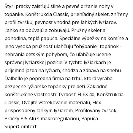
Štyri pracky zaisťujú silné a pevné držanie nohy v
topánke. Konštrukcia Classic, priehľadný skelet, znížený
profil zvršku, pevnosť vhodná pre ľahkých lyžiarov.
Ľahko sa obúvajú a zobúvajú. Pružný skelet a
pohodlná, teplá papuča. Špeciálne výbežky na komíne a
jeho vysoká pružnosť uľahčujú "ohýbanie" topánok -
nebránia detským pohybom, čo uľahčuje učenie
správnej lyžiarskej pozície. V týchto lyžiarkach je
príjemná jazda na lyžiach, chôdza a zábava na snehu.
Dalbello je popredná firma na trhu, ktorá vyrába
bezpečné lyžiarske topánky pre deti. Základné
konštrukčné vlastnosti: Tvrdosť: FLEX 40, Konštrukcia
Classic, Dvojité vstrekovanie materiálu, Flex
prispôsobený ľahkým lyžiarom, Profilovaný zvršok,
Pracky PJ9 Alu s makroreguláciou, Papuča
SuperComfort.