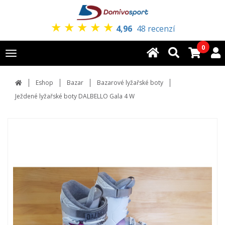
★
★
★
★
★
4,96
48 recenzí
0
Toggle
navigation
Eshop
Bazar
Bazarové lyžařské boty
Ježdené lyžařské boty DALBELLO Gala 4 W