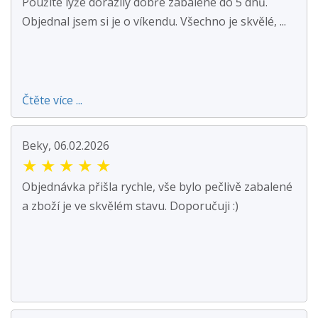
Použité lyže dorazily dobře zabalené do 5 dnů.
Objednal jsem si je o víkendu. Všechno je skvělé, ...
Čtěte více ...
Beky, 06.02.2026
★
★
★
★
★
Objednávka přišla rychle, vše bylo pečlivě zabalené
a zboží je ve skvělém stavu. Doporučuji :)