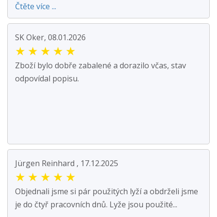
Čtěte více ...
SK Oker, 08.01.2026
★
★
★
★
★
Zboží bylo dobře zabalené a dorazilo včas, stav
odpovídal popisu.
Jürgen Reinhard , 17.12.2025
★
★
★
★
★
Objednali jsme si pár použitých lyží a obdrželi jsme
je do čtyř pracovních dnů. Lyže jsou použité...