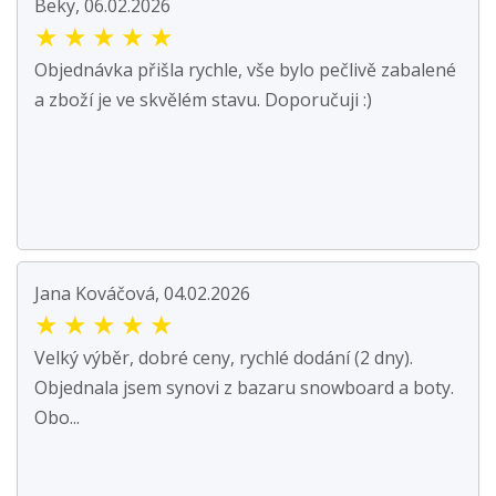
Beky, 06.02.2026
★
★
★
★
★
Objednávka přišla rychle, vše bylo pečlivě zabalené
a zboží je ve skvělém stavu. Doporučuji :)
Jana Kováčová, 04.02.2026
★
★
★
★
★
Velký výběr, dobré ceny, rychlé dodání (2 dny).
Objednala jsem synovi z bazaru snowboard a boty.
Obo...