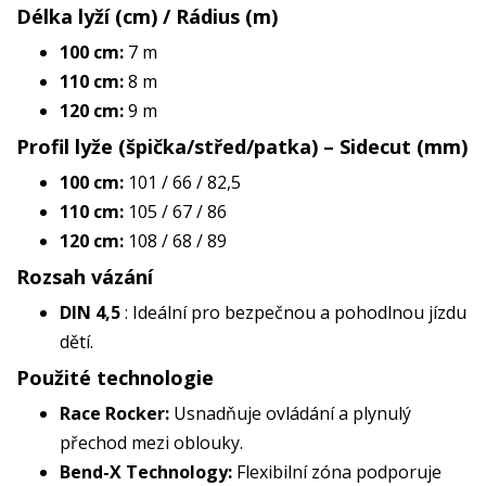
Délka lyží (cm) / Rádius (m)
100 cm:
7 m
110 cm:
8 m
120 cm:
9 m
Profil lyže (špička/střed/patka) – Sidecut (mm)
100 cm:
101 / 66 / 82,5
110 cm:
105 / 67 / 86
120 cm:
108 / 68 / 89
Rozsah vázání
DIN 4,5
: Ideální pro bezpečnou a pohodlnou jízdu
dětí.
Použité technologie
Race Rocker:
Usnadňuje ovládání a plynulý
přechod mezi oblouky.
Bend-X Technology:
Flexibilní zóna podporuje