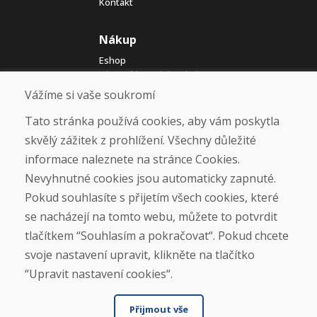
Kontakt
Nákup
Eshop
Jak posíláme elektrokola
Obchodní podmínky
Vážíme si vaše soukromí
Doprava
Platba
Tato stránka používá cookies, aby vám poskytla
Reklamace
skvělý zážitek z prohlížení. Všechny důležité
Vrácení a výměna zboží
informace naleznete na stránce Cookies.
Ochrana osobních údajů
Cookies
Nevyhnutné cookies jsou automaticky zapnuté.
Pokud souhlasíte s přijetím všech cookies, které
Sociální sítě
se nacházejí na tomto webu, můžete to potvrdit
tlačítkem “Souhlasím a pokračovat“. Pokud chcete
svoje nastavení upravit, klikněte na tlačítko
“Upravit nastavení cookies“.
Přijmout vše