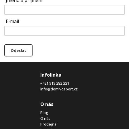
Jméno a příjmení
E-mail
Odeslat
Infolinka
+421 919 282 331
info@domivosport.cz
O nás
Blog
O nás
Prodejna