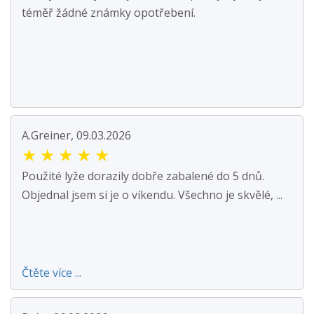
téměř žádné známky opotřebení.
A.Greiner, 09.03.2026
★
★
★
★
★
Použité lyže dorazily dobře zabalené do 5 dnů.
Objednal jsem si je o víkendu. Všechno je skvělé, ...
Čtěte více ...