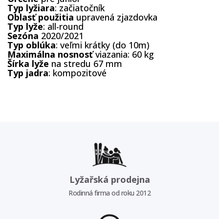
Typ lyžiara
: začiatočník
Oblasť použitia
upravená zjazdovka
Typ lyže
: all-round
Sezóna
2020/2021
Typ
oblúka
: veľmi krátky (do 10m)
Maximálna
nosnosť
viazania: 60 kg
Šírka
lyže
na stredu 67 mm
Typ
jadra
: kompozitové
Lyžařská prodejna
Rodinná firma od roku 2012