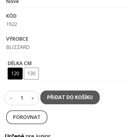
Nové
KÓD
1922
VÝROBCE
BLIZZARD
DÉLKA CM
120
130
PŘIDAT DO KOŠÍKU
1
POROVNAT
Určené
pre junior