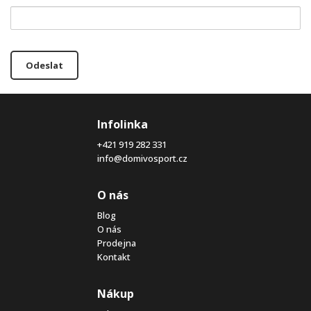
Odeslat
Infolinka
+421 919 282 331
info@domivosport.cz
O nás
Blog
O nás
Prodejna
Kontakt
Nákup