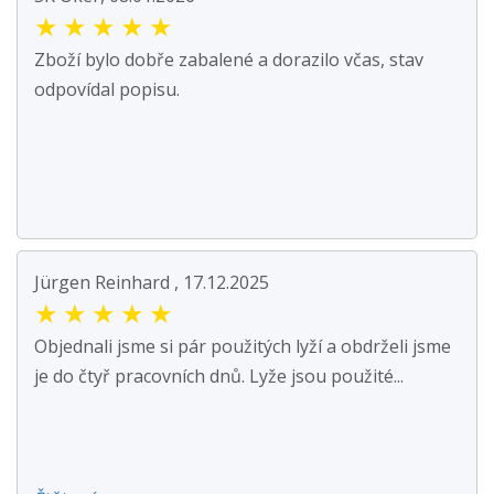
★
★
★
★
★
Zboží bylo dobře zabalené a dorazilo včas, stav
odpovídal popisu.
Jürgen Reinhard , 17.12.2025
★
★
★
★
★
Objednali jsme si pár použitých lyží a obdrželi jsme
je do čtyř pracovních dnů. Lyže jsou použité...