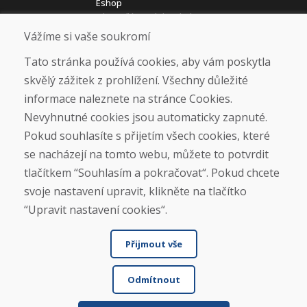
Eshop
Jak posíláme elektrokola
Obchodní podmínky
Vážíme si vaše soukromí
Doprava
Platba
Tato stránka používá cookies, aby vám poskytla
Reklamace
skvělý zážitek z prohlížení. Všechny důležité
Vrácení a výměna zboží
informace naleznete na stránce Cookies.
Ochrana osobních údajů
Cookies
Nevyhnutné cookies jsou automaticky zapnuté.
Pokud souhlasíte s přijetím všech cookies, které
Sociální sítě
se nacházejí na tomto webu, můžete to potvrdit
tlačítkem “Souhlasím a pokračovat“. Pokud chcete
svoje nastavení upravit, klikněte na tlačítko
“Upravit nastavení cookies“.
Přijmout vše
Odmítnout
© DOMIVOSPORT 2026, všechna práva vyhrazena