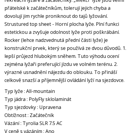
rekreační lyžaře a začátečníky. „Měkčí“ lyže jsou velmi
přátelské k začátečníkům, tolerují jejich chyba a
dovolují jim rychle proniknout do tajů lyžování.
Strustured top sheet - Horní plocha lyže. Plní funkci
estetickou a zvyšuje odolnost lyže proti poškrábání.
Rocker (lehce nadzvednutá přední části lyže) je
konstrukční prvek, který se používá ze dvou důvodů. 1.
lepší průjezd hlubokým sněhem. Tuto výhodu ocení
zejména lyžaři preferující jízdu ve volném terénu. 2.
výrazné usnadnění nájezdu do oblouku. To přináší
celkově snazší a příjemnější ovládání lyží na sjezdovce.
Typ lyže : All-mountain
Typ jádra : PolyFly sklolaminát
Typ sjezdovky : Upravena
Obtížnost : Začátečník
Vázání : Tyrolia SLR 7.5 AC
V ceně s vázáním : Ano