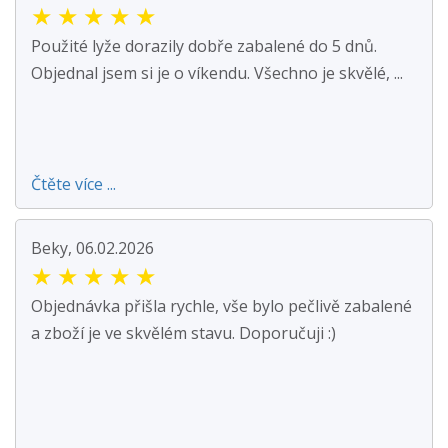
★
★
★
★
★
Použité lyže dorazily dobře zabalené do 5 dnů.
Objednal jsem si je o víkendu. Všechno je skvělé, ...
Čtěte více ...
Beky, 06.02.2026
★
★
★
★
★
Objednávka přišla rychle, vše bylo pečlivě zabalené
a zboží je ve skvělém stavu. Doporučuji :)