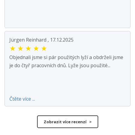
Jürgen Reinhard , 17.12.2025
★
★
★
★
★
Objednali jsme si pár použitých lyží a obdrželi jsme
je do čtyř pracovních dnů. Lyže jsou použité...
Čtěte více ...
Zobrazit více recenzí >