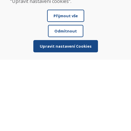
“Upravit nastavení cookies“.
Doprava
Platba
Přijmout vše
Reklamace
Vrácení a výměna zboží
Ochrana osobních údajů
Odmítnout
Cookies
Upravit nastavení Cookies
Sociální sítě
© DOMIVOSPORT 2026, všechna práva vyhrazena
DUFEKSOFT
-
tvorba webových stránek
,
tvorba eshopů