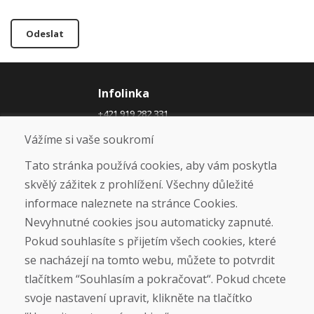
Odeslat
Infolinka
+421 919 282 331
info@domivosport.cz
Vážíme si vaše soukromí
O nás
Tato stránka používá cookies, aby vám poskytla
skvělý zážitek z prohlížení. Všechny důležité
Blog
O nás
informace naleznete na stránce Cookies.
Prodejna
Nevyhnutné cookies jsou automaticky zapnuté.
Kontakt
Pokud souhlasíte s přijetím všech cookies, které
se nacházejí na tomto webu, můžete to potvrdit
Nákup
tlačítkem “Souhlasím a pokračovat“. Pokud chcete
Eshop
svoje nastavení upravit, klikněte na tlačítko
Jak posíláme elektrokola
Obchodní podmínky