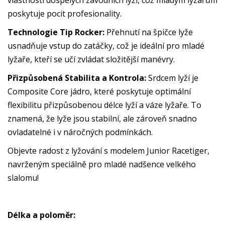
vlastnosti dospělých závodních lyží, což mladým lyžařům
poskytuje pocit profesionality.
Technologie Tip Rocker:
Přehnutí na špičce lyže
usnadňuje vstup do zatáčky, což je ideální pro mladé
lyžaře, kteří se učí zvládat složitější manévry.
Přizpůsobená Stabilita a Kontrola:
Srdcem lyží je
Composite Core jádro, které poskytuje optimální
flexibilitu přizpůsobenou délce lyží a váze lyžaře. To
znamená, že lyže jsou stabilní, ale zároveň snadno
ovladatelné i v náročných podmínkách.
Objevte radost z lyžování s modelem Junior Racetiger,
navrženým speciálně pro mladé nadšence velkého
slalomu!
Délka a poloměr: