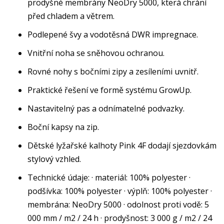
prodyšné membrány NeoDry 5000, která chrání
před chladem a větrem.
Podlepené švy a vodotěsná DWR impregnace.
Vnitřní noha se sněhovou ochranou.
Rovné nohy s bočními zipy a zesíleními uvnitř.
Praktické řešení ve formě systému GrowUp.
Nastavitelný pas a odnímatelné podvazky.
Boční kapsy na zip.
Dětské lyžařské kalhoty Pink 4F dodají sjezdovkám
stylový vzhled.
Technické údaje: · materiál: 100% polyester ·
podšívka: 100% polyester · výplň: 100% polyester ·
membrána: NeoDry 5000 · odolnost proti vodě: 5
000 mm / m2 / 24 h · prodyšnost: 3 000 g / m2 / 24