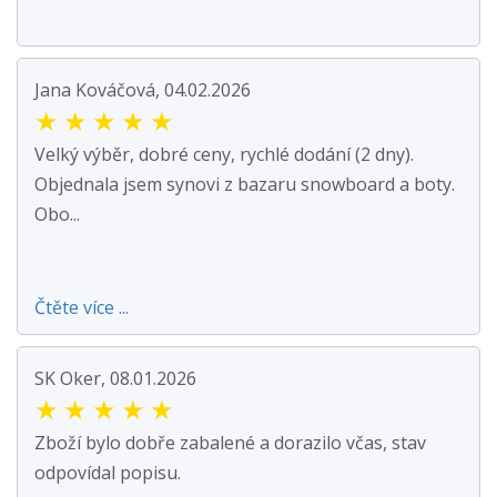
Jana Kováčová, 04.02.2026
★
★
★
★
★
Velký výběr, dobré ceny, rychlé dodání (2 dny).
Objednala jsem synovi z bazaru snowboard a boty.
Obo...
Čtěte více ...
SK Oker, 08.01.2026
★
★
★
★
★
Zboží bylo dobře zabalené a dorazilo včas, stav
odpovídal popisu.