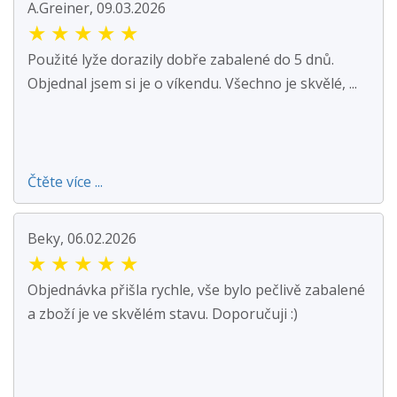
A.Greiner, 09.03.2026
★
★
★
★
★
Použité lyže dorazily dobře zabalené do 5 dnů.
Objednal jsem si je o víkendu. Všechno je skvělé, ...
Čtěte více ...
Beky, 06.02.2026
★
★
★
★
★
Objednávka přišla rychle, vše bylo pečlivě zabalené
a zboží je ve skvělém stavu. Doporučuji :)