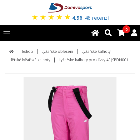
★
★
★
★
★
4,96
48 recenzí
0
Toggle
navigation
Eshop
Lyžařské oblečení
Lyžařské kalhoty
dětské lyžařské kalhoty
Lyžařské kalhoty pro dívky 4F JSPDN001