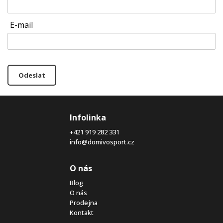
E-mail
Odeslat
Infolinka
+421 919 282 331
info@domivosport.cz
O nás
Blog
O nás
Prodejna
Kontakt