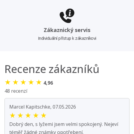
Zákaznický servis
Individuální přístup k zákazníkovi
Recenze zákazníků
★
★
★
★
★
4,96
48 recenzí
Marcel Kapitschke, 07.05.2026
★
★
★
★
★
Dobrý den, s lyžemi jsem velmi spokojený. Nejeví
téměř žádné známky opotřebení.