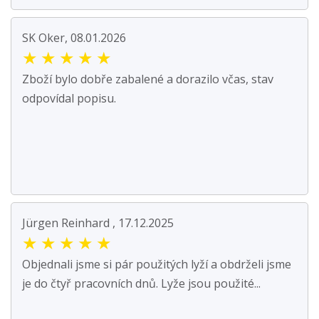
SK Oker, 08.01.2026
★
★
★
★
★
Zboží bylo dobře zabalené a dorazilo včas, stav
odpovídal popisu.
Jürgen Reinhard , 17.12.2025
★
★
★
★
★
Objednali jsme si pár použitých lyží a obdrželi jsme
je do čtyř pracovních dnů. Lyže jsou použité...