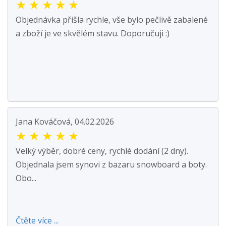
★
★
★
★
★
Objednávka přišla rychle, vše bylo pečlivě zabalené
a zboží je ve skvělém stavu. Doporučuji :)
Jana Kováčová, 04.02.2026
★
★
★
★
★
Velký výběr, dobré ceny, rychlé dodání (2 dny).
Objednala jsem synovi z bazaru snowboard a boty.
Obo...
Čtěte více ...