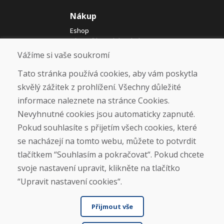
Nákup
Eshop
Jak posíláme elektrokola
Obchodní podmínky
Vážíme si vaše soukromí
Doprava
Platba
Tato stránka používá cookies, aby vám poskytla
Reklamace
skvělý zážitek z prohlížení. Všechny důležité
Vrácení a výměna zboží
informace naleznete na stránce Cookies.
Ochrana osobních údajů
Cookies
Nevyhnutné cookies jsou automaticky zapnuté.
Pokud souhlasíte s přijetím všech cookies, které
Sociální sítě
se nacházejí na tomto webu, můžete to potvrdit
tlačítkem “Souhlasím a pokračovat“. Pokud chcete
svoje nastavení upravit, klikněte na tlačítko
“Upravit nastavení cookies“.
Přijmout vše