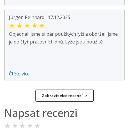
Jürgen Reinhard , 17.12.2025
★
★
★
★
★
Objednali jsme si pár použitých lyží a obdrželi jsme
je do čtyř pracovních dnů. Lyže jsou použité...
Čtěte více ...
Zobrazit více recenzí >
Napsat recenzi
★
★
★
★
★