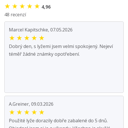
★
★
★
★
★
4,96
48 recenzí
Marcel Kapitschke, 07.05.2026
★
★
★
★
★
Dobrý den, s lyžemi jsem velmi spokojený. Nejeví
téměř žádné známky opotřebení.
A.Greiner, 09.03.2026
★
★
★
★
★
Použité lyže dorazily dobře zabalené do 5 dnů.