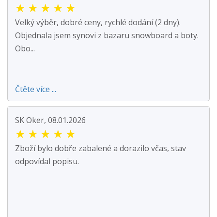
★
★
★
★
★
Velký výběr, dobré ceny, rychlé dodání (2 dny).
Objednala jsem synovi z bazaru snowboard a boty.
Obo...
Čtěte více ...
SK Oker, 08.01.2026
★
★
★
★
★
Zboží bylo dobře zabalené a dorazilo včas, stav
odpovídal popisu.