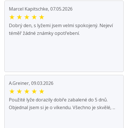
Marcel Kapitschke, 07.05.2026
★
★
★
★
★
Dobrý den, s lyžemi jsem velmi spokojený. Nejeví
téměř žádné známky opotřebení.
A.Greiner, 09.03.2026
★
★
★
★
★
Použité lyže dorazily dobře zabalené do 5 dnů.
Objednal jsem si je o víkendu. Všechno je skvělé, ...