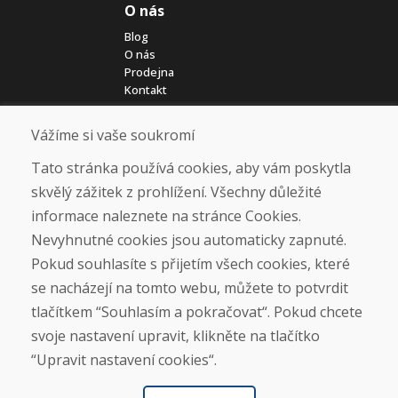
O nás
Blog
O nás
Prodejna
Kontakt
Vážíme si vaše soukromí
Nákup
Eshop
Tato stránka používá cookies, aby vám poskytla
Jak posíláme elektrokola
skvělý zážitek z prohlížení. Všechny důležité
Obchodní podmínky
informace naleznete na stránce Cookies.
Doprava
Platba
Nevyhnutné cookies jsou automaticky zapnuté.
Reklamace
Pokud souhlasíte s přijetím všech cookies, které
Vrácení a výměna zboží
se nacházejí na tomto webu, můžete to potvrdit
Ochrana osobních údajů
Cookies
tlačítkem “Souhlasím a pokračovat“. Pokud chcete
svoje nastavení upravit, klikněte na tlačítko
Sociální sítě
“Upravit nastavení cookies“.