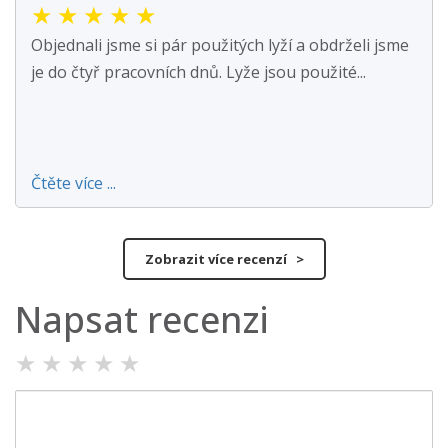
★
★
★
★
★
Objednali jsme si pár použitých lyží a obdrželi jsme
je do čtyř pracovních dnů. Lyže jsou použité...
Čtěte více ...
Zobrazit více recenzí >
Napsat recenzi
★
★
★
★
★