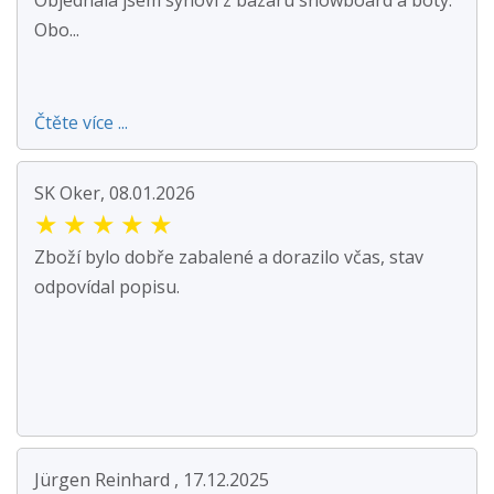
Objednala jsem synovi z bazaru snowboard a boty.
Obo...
Čtěte více ...
SK Oker, 08.01.2026
★
★
★
★
★
Zboží bylo dobře zabalené a dorazilo včas, stav
odpovídal popisu.
Jürgen Reinhard , 17.12.2025