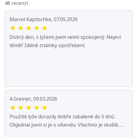
48 recenzí
Marcel Kapitschke, 07.05.2026
★
★
★
★
★
Dobrý den, s lyžemi jsem velmi spokojený. Nejeví
téměř žádné známky opotřebení.
A.Greiner, 09.03.2026
★
★
★
★
★
Použité lyže dorazily dobře zabalené do 5 dnů.
Objednal jsem si je o víkendu. Všechno je skvělé, ...