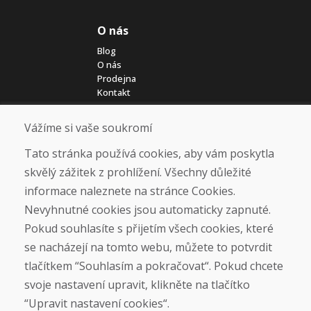
O nás
Blog
O nás
Prodejna
Kontakt
Vážíme si vaše soukromí
Nákup
Eshop
Tato stránka používá cookies, aby vám poskytla
Jak posíláme elektrokola
skvělý zážitek z prohlížení. Všechny důležité
Obchodní podmínky
informace naleznete na stránce Cookies.
Doprava
Platba
Nevyhnutné cookies jsou automaticky zapnuté.
Reklamace
Pokud souhlasíte s přijetím všech cookies, které
Vrácení a výměna zboží
se nacházejí na tomto webu, můžete to potvrdit
Ochrana osobních údajů
Cookies
tlačítkem “Souhlasím a pokračovat“. Pokud chcete
svoje nastavení upravit, klikněte na tlačítko
Sociální sítě
“Upravit nastavení cookies“.