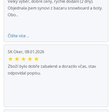
Velký výběr, dobré ceny, rychlé dodání (2 dny).
Objednala jsem synovi z bazaru snowboard a boty.
Obo...
Čtěte více ...
SK Oker, 08.01.2026
★
★
★
★
★
Zboží bylo dobře zabalené a dorazilo včas, stav
odpovídal popisu.