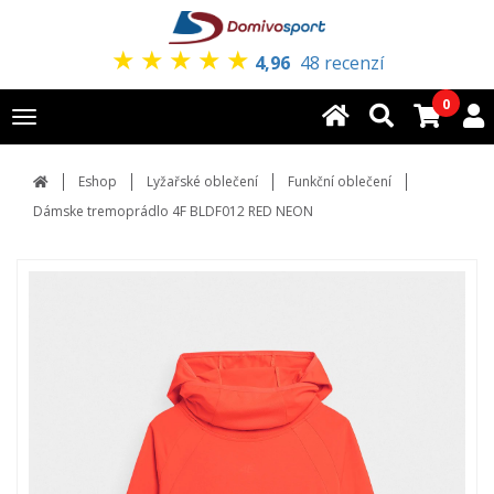
★
★
★
★
★
4,96
48 recenzí
0
Toggle
navigation
Eshop
Lyžařské oblečení
Funkční oblečení
Dámske tremoprádlo 4F BLDF012 RED NEON