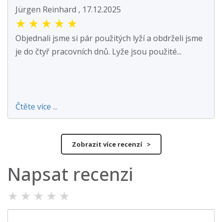
Jürgen Reinhard , 17.12.2025
★
★
★
★
★
Objednali jsme si pár použitých lyží a obdrželi jsme
je do čtyř pracovních dnů. Lyže jsou použité...
Čtěte více ...
Zobrazit více recenzí >
Napsat recenzi
★
★
★
★
★