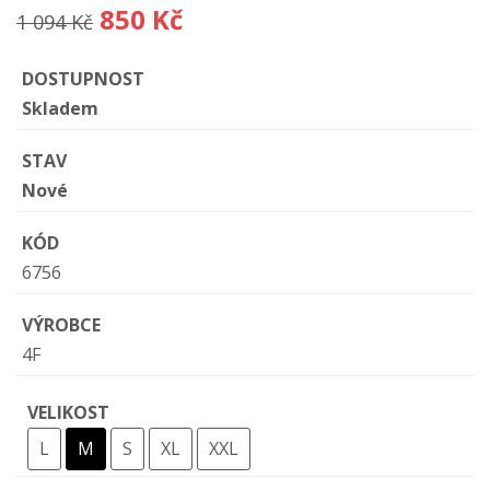
850 Kč
1 094 Kč
DOSTUPNOST
Skladem
STAV
Nové
KÓD
6756
VÝROBCE
4F
VELIKOST
L
M
S
XL
XXL