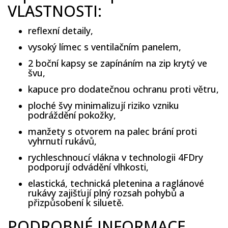
VLASTNOSTI:
reflexní detaily,
vysoký límec s ventilačním panelem,
2 boční kapsy se zapínáním na zip krytý ve
švu,
kapuce pro dodatečnou ochranu proti větru,
ploché švy minimalizují riziko vzniku
podráždění pokožky,
manžety s otvorem na palec brání proti
vyhrnutí rukávů,
rychleschnoucí vlákna v technologii 4FDry
podporují odvádění vlhkosti,
elastická, technická pletenina a raglánové
rukávy zajišťují plný rozsah pohybů a
přizpůsobení k siluetě.
PODROBNÉ INFORMACE