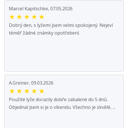
Marcel Kapitschke, 07.05.2026
★
★
★
★
★
Dobrý den, s lyžemi jsem velmi spokojený. Nejeví
téměř žádné známky opotřebení.
A.Greiner, 09.03.2026
★
★
★
★
★
Použité lyže dorazily dobře zabalené do 5 dnů.
Objednal jsem si je o víkendu. Všechno je skvělé, ...