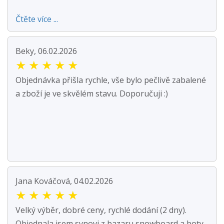
Čtěte více ...
Beky, 06.02.2026
★
★
★
★
★
Objednávka přišla rychle, vše bylo pečlivě zabalené
a zboží je ve skvělém stavu. Doporučuji :)
Jana Kováčová, 04.02.2026
★
★
★
★
★
Velký výběr, dobré ceny, rychlé dodání (2 dny).
Objednala jsem synovi z bazaru snowboard a boty.