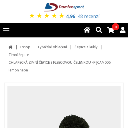
★
★
★
★
★
4,96
48 recenzí
0
Toggle
navigation
Eshop
Lyžařské oblečení
Čepice a kukly
Zimní čepice
CHLAPECKÁ ZIMNÍ ČEPICE S FLEECOVOU ČELENKOU 4F JCAM006
lemon neon