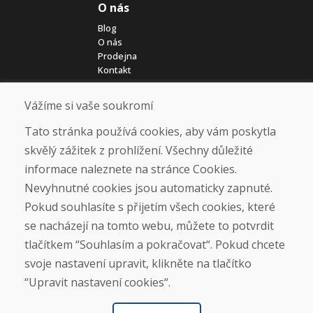
O nás
Blog
O nás
Prodejna
Kontakt
Vážíme si vaše soukromí
Nákup
Eshop
Tato stránka používá cookies, aby vám poskytla
Jak posíláme elektrokola
skvělý zážitek z prohlížení. Všechny důležité
Obchodní podmínky
informace naleznete na stránce Cookies.
Doprava
Platba
Nevyhnutné cookies jsou automaticky zapnuté.
Reklamace
Pokud souhlasíte s přijetím všech cookies, které
Vrácení a výměna zboží
se nacházejí na tomto webu, můžete to potvrdit
Ochrana osobních údajů
Cookies
tlačítkem “Souhlasím a pokračovat“. Pokud chcete
svoje nastavení upravit, klikněte na tlačítko
Sociální sítě
“Upravit nastavení cookies“.