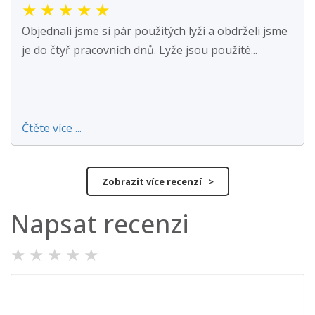
★
★
★
★
★
Objednali jsme si pár použitých lyží a obdrželi jsme
je do čtyř pracovních dnů. Lyže jsou použité...
Čtěte více ...
Zobrazit více recenzí >
Napsat recenzi
★
★
★
★
★