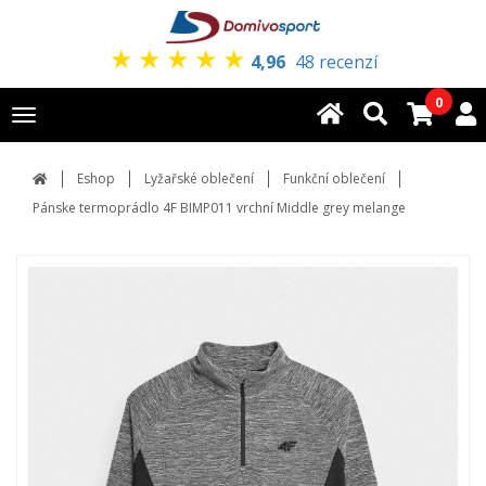
★
★
★
★
★
4,96
48 recenzí
0
Toggle
navigation
Eshop
Lyžařské oblečení
Funkční oblečení
Pánske termoprádlo 4F BIMP011 vrchní Middle grey melange