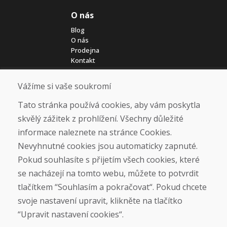
O nás
Blog
O nás
Prodejna
Kontakt
Vážíme si vaše soukromí
Nákup
Eshop
Tato stránka používá cookies, aby vám poskytla
Jak posíláme elektrokola
skvělý zážitek z prohlížení. Všechny důležité
Obchodní podmínky
informace naleznete na stránce Cookies.
Doprava
Platba
Nevyhnutné cookies jsou automaticky zapnuté.
Reklamace
Pokud souhlasíte s přijetím všech cookies, které
Vrácení a výměna zboží
se nacházejí na tomto webu, můžete to potvrdit
Ochrana osobních údajů
Cookies
tlačítkem “Souhlasím a pokračovat“. Pokud chcete
svoje nastavení upravit, klikněte na tlačítko
Sociální sítě
“Upravit nastavení cookies“.