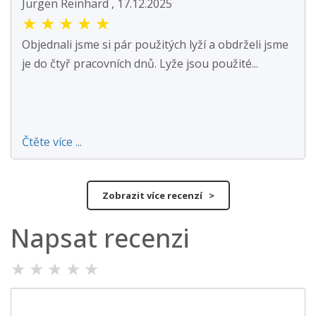
Jürgen Reinhard , 17.12.2025
★
★
★
★
★
Objednali jsme si pár použitých lyží a obdrželi jsme
je do čtyř pracovních dnů. Lyže jsou použité...
Čtěte více ...
Zobrazit více recenzí >
Napsat recenzi
★
★
★
★
★