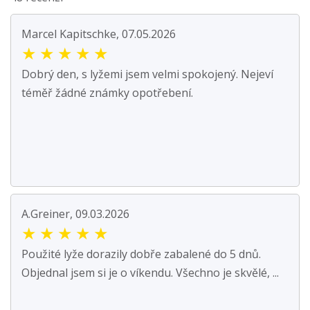
Marcel Kapitschke, 07.05.2026
★
★
★
★
★
Dobrý den, s lyžemi jsem velmi spokojený. Nejeví
téměř žádné známky opotřebení.
A.Greiner, 09.03.2026
★
★
★
★
★
Použité lyže dorazily dobře zabalené do 5 dnů.
Objednal jsem si je o víkendu. Všechno je skvělé, ...