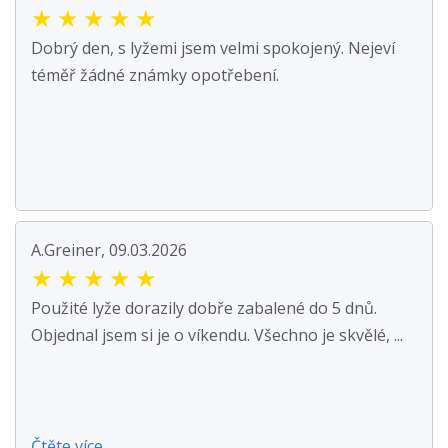
★
★
★
★
★
Dobrý den, s lyžemi jsem velmi spokojený. Nejeví
téměř žádné známky opotřebení.
A.Greiner, 09.03.2026
★
★
★
★
★
Použité lyže dorazily dobře zabalené do 5 dnů.
Objednal jsem si je o víkendu. Všechno je skvělé, ...
Čtěte více ...