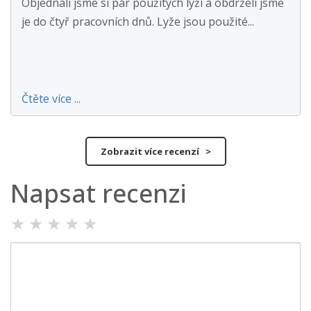
Objednali jsme si pár použitých lyží a obdrželi jsme
je do čtyř pracovních dnů. Lyže jsou použité...
Čtěte více ...
Zobrazit více recenzí >
Napsat recenzi
★
★
★
★
★