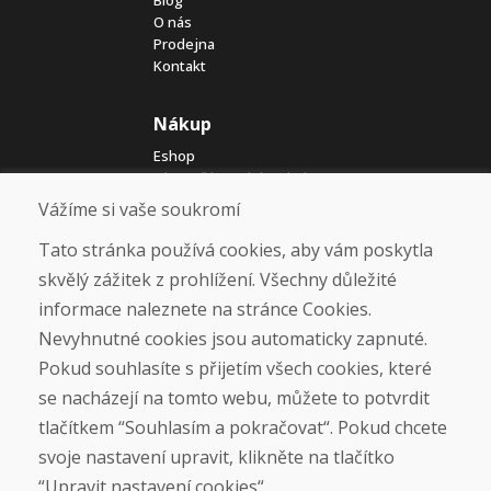
O nás
Prodejna
Kontakt
Nákup
Eshop
Jak posíláme elektrokola
Obchodní podmínky
Vážíme si vaše soukromí
Doprava
Platba
Tato stránka používá cookies, aby vám poskytla
Reklamace
skvělý zážitek z prohlížení. Všechny důležité
Vrácení a výměna zboží
informace naleznete na stránce Cookies.
Ochrana osobních údajů
Cookies
Nevyhnutné cookies jsou automaticky zapnuté.
Pokud souhlasíte s přijetím všech cookies, které
Sociální sítě
se nacházejí na tomto webu, můžete to potvrdit
tlačítkem “Souhlasím a pokračovat“. Pokud chcete
svoje nastavení upravit, klikněte na tlačítko
“Upravit nastavení cookies“.