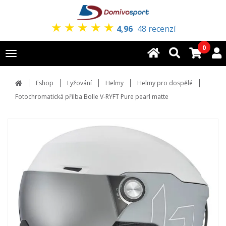
★
★
★
★
★
4,96
48 recenzí
0
Toggle
navigation
Eshop
Lyžování
Helmy
Helmy pro dospělé
Fotochromatická přilba Bolle V-RYFT Pure pearl matte