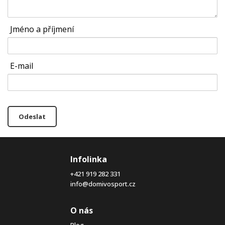
Jméno a příjmení
E-mail
Odeslat
Infolinka
+421 919 282 331
info@domivosport.cz
O nás
Blog