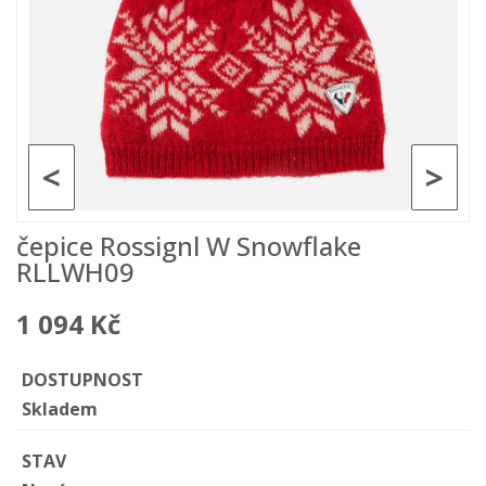
<
>
čepice Rossignl W Snowflake
RLLWH09
1 094 Kč
DOSTUPNOST
Skladem
STAV