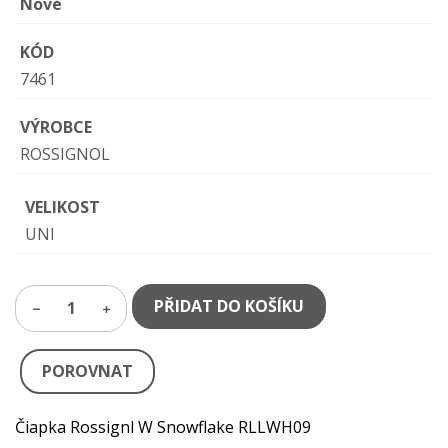
Nové
KÓD
7461
VÝROBCE
ROSSIGNOL
VELIKOST
UNI
PŘIDAT DO KOŠÍKU
1
POROVNAT
Čiapka Rossignl W Snowflake RLLWH09