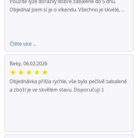
Použité lyže dorazily dobře zabalené do 5 dnů.
Objednal jsem si je o víkendu. Všechno je skvělé, ...
Čtěte více ...
Beky, 06.02.2026
★
★
★
★
★
Objednávka přišla rychle, vše bylo pečlivě zabalené
a zboží je ve skvělém stavu. Doporučuji :)