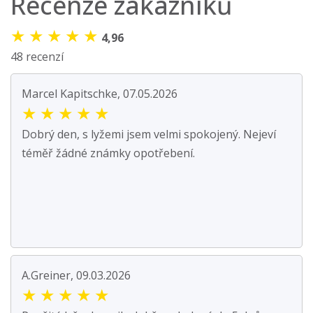
Recenze zákazníků
★
★
★
★
★
4,96
48 recenzí
Marcel Kapitschke, 07.05.2026
★
★
★
★
★
Dobrý den, s lyžemi jsem velmi spokojený. Nejeví
téměř žádné známky opotřebení.
A.Greiner, 09.03.2026
★
★
★
★
★