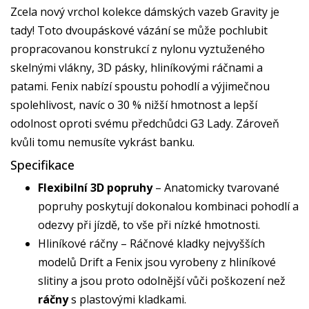
Zcela nový vrchol kolekce dámských vazeb Gravity je
tady! Toto dvoupáskové vázání se může pochlubit
propracovanou konstrukcí z nylonu vyztuženého
skelnými vlákny, 3D pásky, hliníkovými ráčnami a
patami. Fenix nabízí spoustu pohodlí a výjimečnou
spolehlivost, navíc o 30 % nižší hmotnost a lepší
odolnost oproti svému předchůdci G3 Lady. Zároveň
kvůli tomu nemusíte vykrást banku.
Specifikace
Flexibilní 3D popruhy
– Anatomicky tvarované
popruhy poskytují dokonalou kombinaci pohodlí a
odezvy při jízdě, to vše při nízké hmotnosti.
Hliníkové ráčny – Ráčnové kladky nejvyšších
modelů Drift a Fenix jsou vyrobeny z hliníkové
slitiny a jsou proto odolnější vůči poškození než
ráčny
s plastovými kladkami.