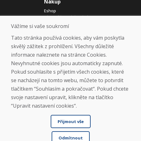
Nákup
Eshop
Jak posíláme elektrokola
Obchodní podmínky
Vážíme si vaše soukromí
Doprava
Platba
Tato stránka používá cookies, aby vám poskytla
Reklamace
skvělý zážitek z prohlížení. Všechny důležité
Vrácení a výměna zboží
informace naleznete na stránce Cookies.
Ochrana osobních údajů
Cookies
Nevyhnutné cookies jsou automaticky zapnuté.
Pokud souhlasíte s přijetím všech cookies, které
Sociální sítě
se nacházejí na tomto webu, můžete to potvrdit
tlačítkem “Souhlasím a pokračovat“. Pokud chcete
svoje nastavení upravit, klikněte na tlačítko
“Upravit nastavení cookies“.
Přijmout vše
Odmítnout