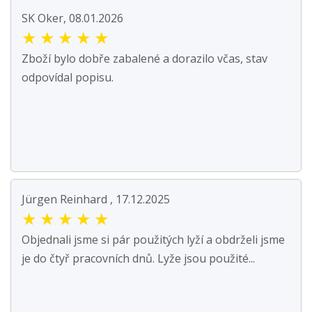
SK Oker, 08.01.2026
★
★
★
★
★
Zboží bylo dobře zabalené a dorazilo včas, stav
odpovídal popisu.
Jürgen Reinhard , 17.12.2025
★
★
★
★
★
Objednali jsme si pár použitých lyží a obdrželi jsme
je do čtyř pracovních dnů. Lyže jsou použité...