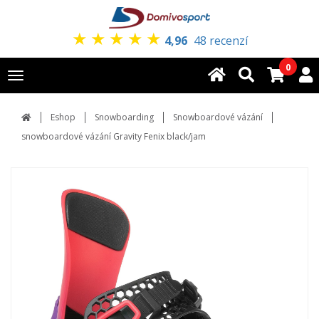
★
★
★
★
★
4,96
48 recenzí
0
Toggle
navigation
Eshop
Snowboarding
Snowboardové vázání
snowboardové vázání Gravity Fenix black/jam