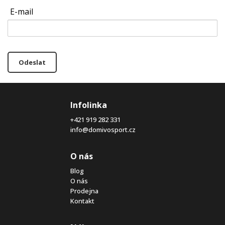
E-mail
Odeslat
Infolinka
+421 919 282 331
info@domivosport.cz
O nás
Blog
O nás
Prodejna
Kontakt