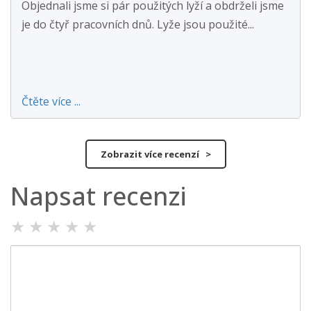
Objednali jsme si pár použitých lyží a obdrželi jsme
je do čtyř pracovních dnů. Lyže jsou použité...
Čtěte více ...
Zobrazit více recenzí >
Napsat recenzi
★
★
★
★
★