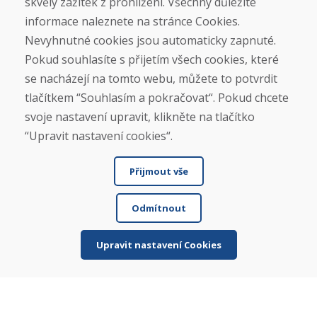
skvělý zážitek z prohlížení. Všechny důležité
Blog
O nás
informace naleznete na stránce Cookies.
Prodejna
Nevyhnutné cookies jsou automaticky zapnuté.
Kontakt
Pokud souhlasíte s přijetím všech cookies, které
se nacházejí na tomto webu, můžete to potvrdit
Nákup
tlačítkem “Souhlasím a pokračovat“. Pokud chcete
Eshop
svoje nastavení upravit, klikněte na tlačítko
Jak posíláme elektrokola
Obchodní podmínky
“Upravit nastavení cookies“.
Doprava
Platba
Přijmout vše
Reklamace
Vrácení a výměna zboží
Ochrana osobních údajů
Odmítnout
Cookies
Upravit nastavení Cookies
Sociální sítě