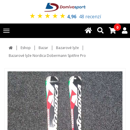
★
★
★
★
★
4,96
48 recenzí
0
Toggle
navigation
Eshop
Bazar
Bazarové lyže
Bazarové lyže Nordica Dobermann Spitfire Pro