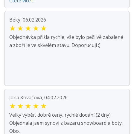
Čtěte více ...
Beky, 06.02.2026
★
★
★
★
★
Objednávka přišla rychle, vše bylo pečlivě zabalené
a zboží je ve skvělém stavu. Doporučuji :)
Jana Kováčová, 04.02.2026
★
★
★
★
★
Velký výběr, dobré ceny, rychlé dodání (2 dny).
Objednala jsem synovi z bazaru snowboard a boty.
Obo...