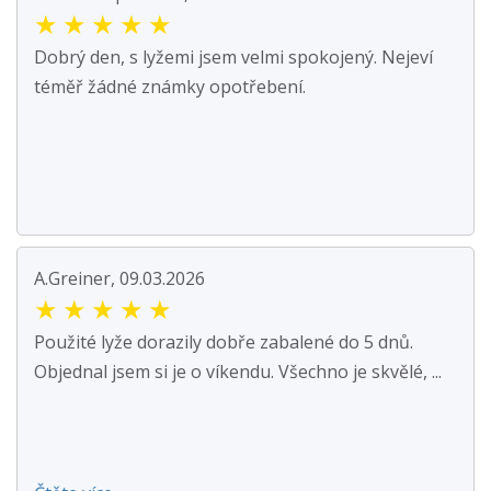
★
★
★
★
★
Dobrý den, s lyžemi jsem velmi spokojený. Nejeví
téměř žádné známky opotřebení.
A.Greiner, 09.03.2026
★
★
★
★
★
Použité lyže dorazily dobře zabalené do 5 dnů.
Objednal jsem si je o víkendu. Všechno je skvělé, ...