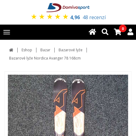
★
★
★
★
★
4,96
48 recenzí
0
Toggle
navigation
Eshop
Bazar
Bazarové lyže
Bazarové lyže Nordica Avanger 78 168cm