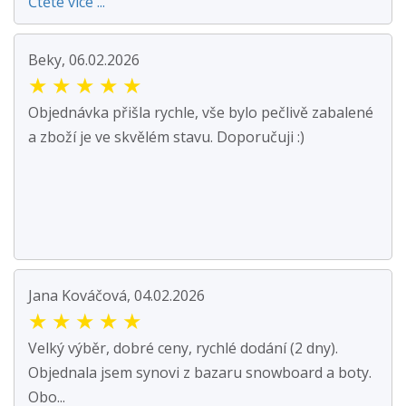
Čtěte více ...
Beky, 06.02.2026
★
★
★
★
★
Objednávka přišla rychle, vše bylo pečlivě zabalené
a zboží je ve skvělém stavu. Doporučuji :)
Jana Kováčová, 04.02.2026
★
★
★
★
★
Velký výběr, dobré ceny, rychlé dodání (2 dny).
Objednala jsem synovi z bazaru snowboard a boty.
Obo...