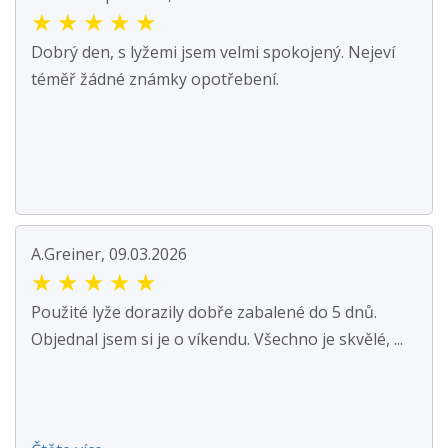
★
★
★
★
★
Dobrý den, s lyžemi jsem velmi spokojený. Nejeví
téměř žádné známky opotřebení.
A.Greiner, 09.03.2026
★
★
★
★
★
Použité lyže dorazily dobře zabalené do 5 dnů.
Objednal jsem si je o víkendu. Všechno je skvělé, ...