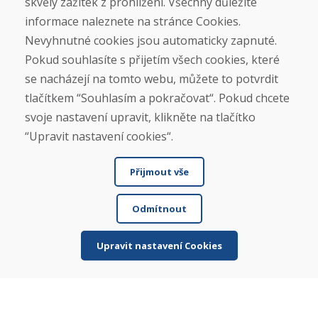
skvělý zážitek z prohlížení. Všechny důležité
Blog
O nás
informace naleznete na stránce Cookies.
Prodejna
Nevyhnutné cookies jsou automaticky zapnuté.
Kontakt
Pokud souhlasíte s přijetím všech cookies, které
se nacházejí na tomto webu, můžete to potvrdit
Nákup
tlačítkem “Souhlasím a pokračovat“. Pokud chcete
Eshop
svoje nastavení upravit, klikněte na tlačítko
Jak posíláme elektrokola
Obchodní podmínky
“Upravit nastavení cookies“.
Doprava
Platba
Přijmout vše
Reklamace
Vrácení a výměna zboží
Ochrana osobních údajů
Odmítnout
Cookies
Upravit nastavení Cookies
Sociální sítě