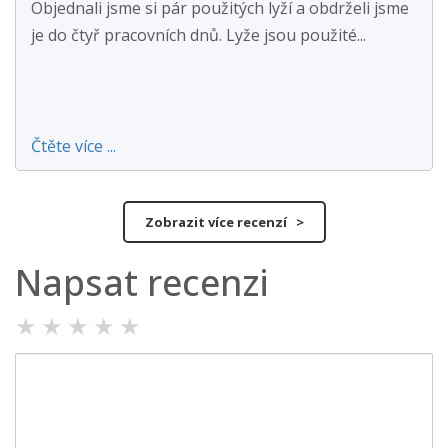
Objednali jsme si pár použitých lyží a obdrželi jsme
je do čtyř pracovních dnů. Lyže jsou použité...
Čtěte více ...
Zobrazit více recenzí >
Napsat recenzi
★
★
★
★
★