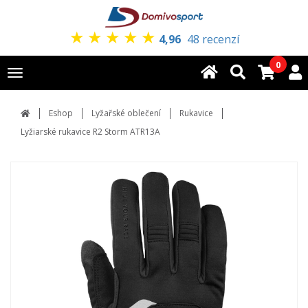
★
★
★
★
★
4,96
48 recenzí
0
Toggle
navigation
Eshop
Lyžařské oblečení
Rukavice
Lyžiarské rukavice R2 Storm ATR13A