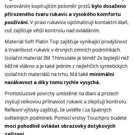
tvarováním kopírujícím poloměr prstů
bylo dosaženo
přirozeného tvaru rukavic a vysokého komfortu
používání.
V praxi rukavice optimalizují kontaktní dlaň,
což zajišťuje větší kontrolu nad ovládáním.
Materiál Soft Platin Top zajišťuje vynikající prodyšnost
a trvanlivost rukavic v drsných zimních podmínkách.
Izolační materiál 3M Thinsulate je téměř 2x teplejší než
běžné vlákno a je také jedním z nejlehčích syntetických
izolačních materiálů na trhu. Má také
minimální
nasákavost a díky tomu rychle vysychá.
Protiskluzové povrchy umístěné na dlani a prstech
zvyšují celkovou přilnavost rukavic a zlepšují kontrolu.
Reflexní výtisky zajišťují, že uvidíte i za špatných
světelných podmínek. Pomocí vrstvy Touchpro budete
moci pohodlně ovládat obrazovky dotykových
zařízení.