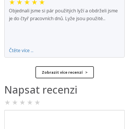
★
★
★
★
★
Objednali jsme si pár použitých lyží a obdrželi jsme
je do čtyř pracovních dnů. Lyže jsou použité...
Čtěte více ...
Zobrazit více recenzí >
Napsat recenzi
★
★
★
★
★