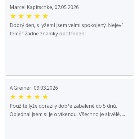
Marcel Kapitschke, 07.05.2026
★
★
★
★
★
Dobrý den, s lyžemi jsem velmi spokojený. Nejeví
téměř žádné známky opotřebení.
A.Greiner, 09.03.2026
★
★
★
★
★
Použité lyže dorazily dobře zabalené do 5 dnů.
Objednal jsem si je o víkendu. Všechno je skvělé, ...