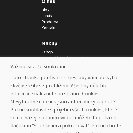
O nás
Blog
O nás
Prodejna
Kontakt
Nákup
Eshop
Jak posíláme elektrokola
Obchodní podmínky
Vážíme si vaše soukromí
Doprava
Platba
Tato stránka používá cookies, aby vám poskytla
Reklamace
skvělý zážitek z prohlížení. Všechny důležité
Vrácení a výměna zboží
informace naleznete na stránce Cookies.
Ochrana osobních údajů
Cookies
Nevyhnutné cookies jsou automaticky zapnuté.
Pokud souhlasíte s přijetím všech cookies, které
Sociální sítě
se nacházejí na tomto webu, můžete to potvrdit
tlačítkem “Souhlasím a pokračovat“. Pokud chcete