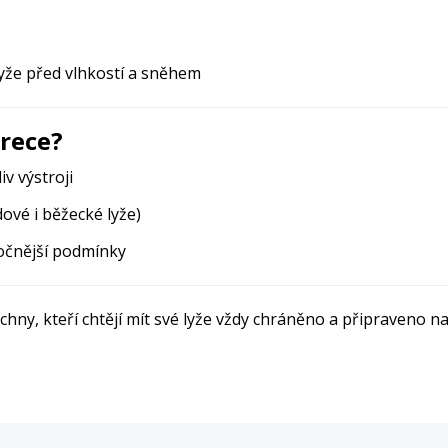
lyže před vlhkostí a sněhem
vrece?
v výstroji
dové i běžecké lyže)
ročnější podmínky
chny, kteří chtějí mít své lyže vždy chráněno a připraveno na 