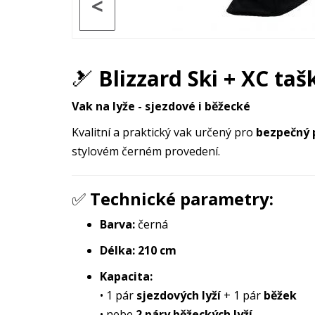
<
🎿
Blizzard Ski + XC taš
Vak na lyže - sjezdové i běžecké
Kvalitní a praktický vak určený pro
bezpečný p
stylovém černém provedení.
✅
Technické parametry:
Barva:
černá
Délka:
210 cm
Kapacita:
• 1 pár
sjezdových lyží
+ 1 pár
běžek
• nebe
2 páry běžeckých lyží