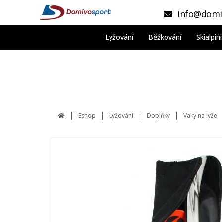
info@domi
Lyžování
Běžkování
Skialpi
Eshop
Lyžování
Doplňky
Vaky na lyže