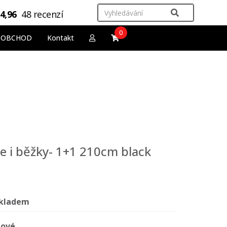
4,96
48 recenzí
0
OOBCHOD
Kontakt
yže i běžky- 1+1 210cm black
kladem
ové