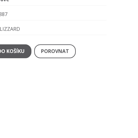
887
LIZZARD
DO KOŠÍKU
POROVNAT