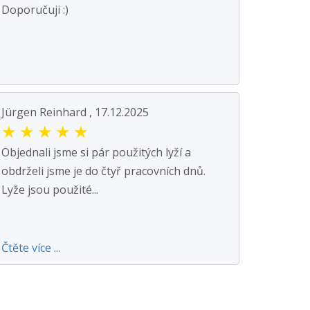
Doporučuji :)
Jürgen Reinhard , 17.12.2025
★
★
★
★
★
Objednali jsme si pár použitých lyží a
obdrželi jsme je do čtyř pracovních dnů.
Lyže jsou použité...
Čtěte více ...