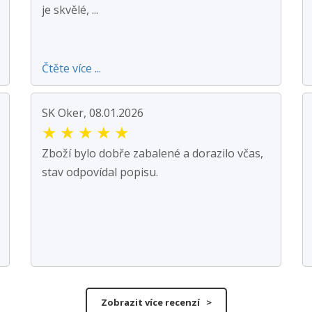
je skvělé, ...
Čtěte více ...
SK Oker, 08.01.2026
★
★
★
★
★
Zboží bylo dobře zabalené a dorazilo včas,
stav odpovídal popisu.
Zobrazit více recenzí >