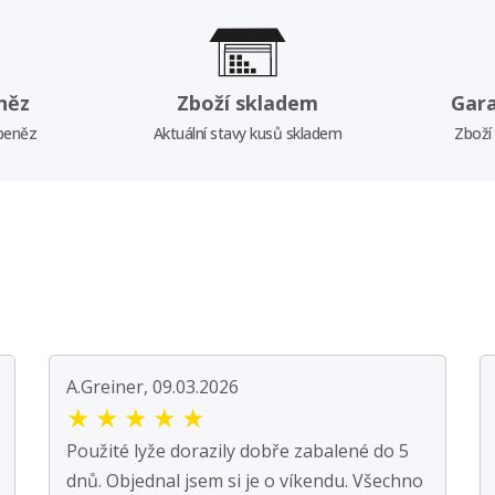
něz
Zboží skladem
Gar
 peněz
Aktuální stavy kusů skladem
Zboží
A.Greiner, 09.03.2026
★
★
★
★
★
Použité lyže dorazily dobře zabalené do 5
dnů. Objednal jsem si je o víkendu. Všechno