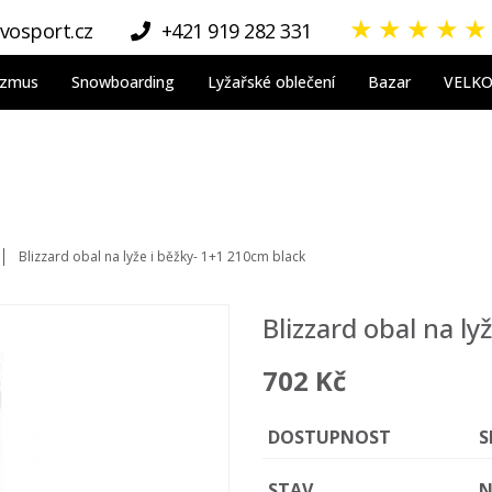
★
★
★
★
★
vosport.cz
+421 919 282 331
nizmus
Snowboarding
Lyžařské oblečení
Bazar
VELK
Blizzard obal na lyže i běžky- 1+1 210cm black
Blizzard obal na l
702 Kč
DOSTUPNOST
S
STAV
N