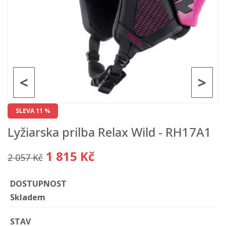
<
>
SLEVA 11 %
Lyžiarska prilba Relax Wild - RH17A1
1 815 Kč
2 057 Kč
DOSTUPNOST
Skladem
STAV