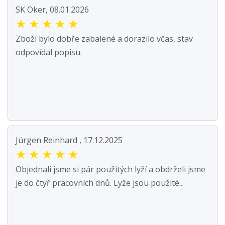
SK Oker, 08.01.2026
★
★
★
★
★
Zboží bylo dobře zabalené a dorazilo včas, stav
odpovídal popisu.
Jürgen Reinhard , 17.12.2025
★
★
★
★
★
Objednali jsme si pár použitých lyží a obdrželi jsme
je do čtyř pracovních dnů. Lyže jsou použité...