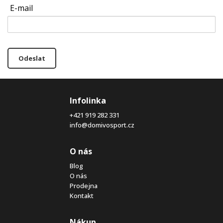
E-mail
Odeslat
Infolinka
+421 919 282 331
info@domivosport.cz
O nás
Blog
O nás
Prodejna
Kontakt
Nákup