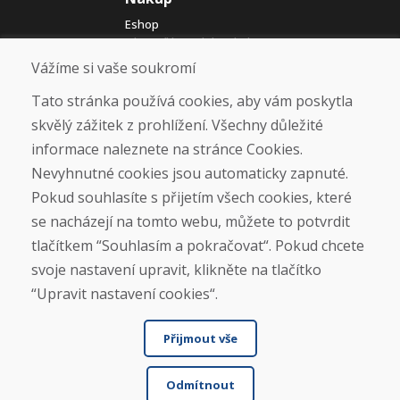
Eshop
Jak posíláme elektrokola
Obchodní podmínky
Vážíme si vaše soukromí
Doprava
Platba
Tato stránka používá cookies, aby vám poskytla
Reklamace
skvělý zážitek z prohlížení. Všechny důležité
Vrácení a výměna zboží
informace naleznete na stránce Cookies.
Ochrana osobních údajů
Cookies
Nevyhnutné cookies jsou automaticky zapnuté.
Pokud souhlasíte s přijetím všech cookies, které
Sociální sítě
se nacházejí na tomto webu, můžete to potvrdit
tlačítkem “Souhlasím a pokračovat“. Pokud chcete
svoje nastavení upravit, klikněte na tlačítko
“Upravit nastavení cookies“.
Přijmout vše
Odmítnout