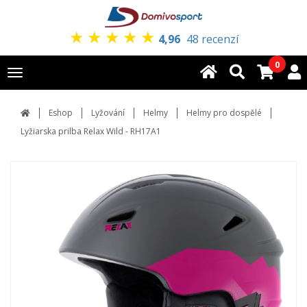
★
★
★
★
★
4,96
48 recenzí
0
Toggle
navigation
Eshop
Lyžování
Helmy
Helmy pro dospělé
Lyžiarska prilba Relax Wild - RH17A1