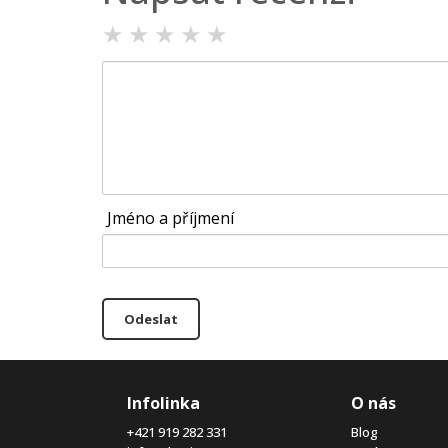
★
★
★
★
★
Jméno a příjmení
Odeslat
Infolinka
O nás
+421 919 282 331
Blog