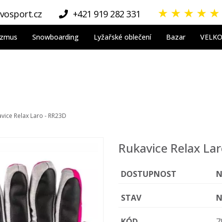
★
★
★
★
★
vosport.cz
+421 919 282 331
nizmus
Snowboarding
Lyžařské oblečení
Bazar
VELK
vice Relax Laro - RR23D
Rukavice Relax La
DOSTUPNOST
N
STAV
N
KÓD
7