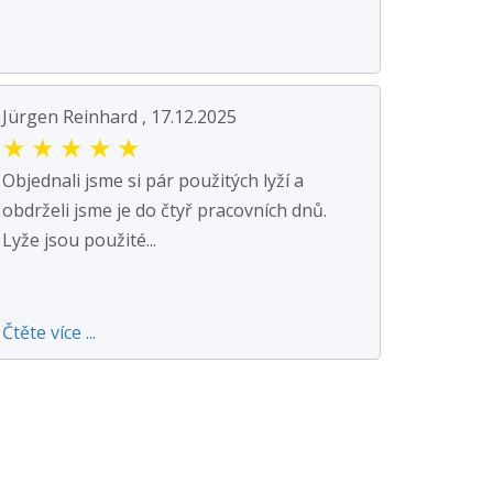
Jürgen Reinhard , 17.12.2025
★
★
★
★
★
Objednali jsme si pár použitých lyží a
obdrželi jsme je do čtyř pracovních dnů.
Lyže jsou použité...
Čtěte více ...