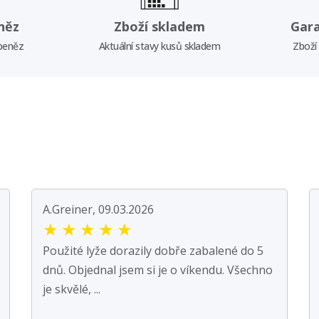
něz
Zboží skladem
Gar
 peněz
Aktuální stavy kusů skladem
Zboží
A.Greiner, 09.03.2026
★
★
★
★
★
Použité lyže dorazily dobře zabalené do 5
dnů. Objednal jsem si je o víkendu. Všechno
je skvělé, ...