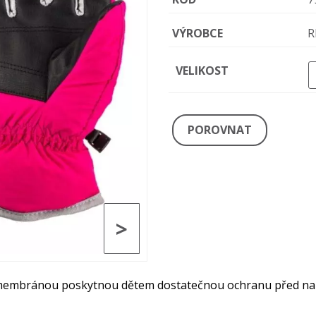
VÝROBCE
R
VELIKOST
POROVNAT
>
u membránou poskytnou dětem dostatečnou ochranu před n