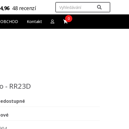
4,96
48 recenzí
0
OOBCHOD
Kontakt
ro - RR23D
edostupné
ové
904