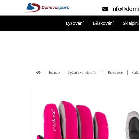
info@domi
Lyžování
Běžkování
Skialpi
Eshop
Lyžařské oblečení
Rukavice
Ruka