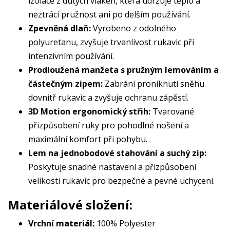
izolace z dutých vláken, která udržuje teplo a
neztrácí pružnost ani po delším používání.
Zpevněná dlaň:
Vyrobeno z odolného
polyuretanu, zvyšuje trvanlivost rukavic při
intenzivním používání.
Prodloužená manžeta s pružným lemováním a
částečným zipem:
Zabrání proniknutí sněhu
dovnitř rukavic a zvyšuje ochranu zápěstí.
3D Motion ergonomický střih:
Tvarované
přizpůsobení ruky pro pohodlné nošení a
maximální komfort při pohybu.
Lem na jednobodové stahování a suchý zip:
Poskytuje snadné nastavení a přizpůsobení
velikosti rukavic pro bezpečné a pevné uchycení.
Materiálové složení:
Vrchní materiál:
100% Polyester