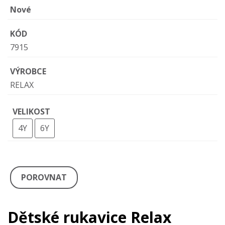
Nové
KÓD
7915
VÝROBCE
RELAX
VELIKOST
4Y
6Y
POROVNAT
Dětské rukavice Relax