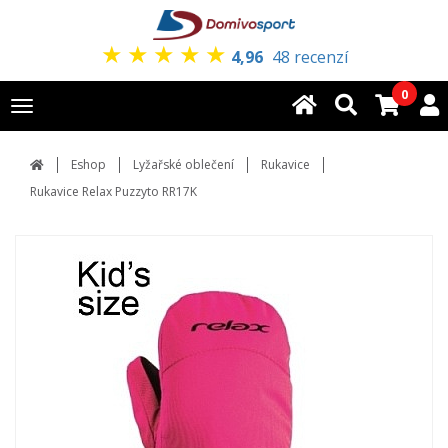
★
★
★
★
★
4,96
48 recenzí
0
Toggle
navigation
Eshop
Lyžařské oblečení
Rukavice
Rukavice Relax Puzzyto RR17K