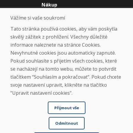
Nákup
Eshop
Vážíme si vaše soukromí
Jak posíláme elektrokola
Obchodní podmínky
Tato stránka používá cookies, aby vám poskytla
Doprava
skvělý zážitek z prohlížení. Všechny důležité
Platba
Reklamace
informace naleznete na stránce Cookies.
Vrácení a výměna zboží
Nevyhnutné cookies jsou automaticky zapnuté.
Ochrana osobních údajů
Pokud souhlasíte s přijetím všech cookies, které
Cookies
se nacházejí na tomto webu, můžete to potvrdit
tlačítkem “Souhlasím a pokračovat“. Pokud chcete
Sociální sítě
svoje nastavení upravit, klikněte na tlačítko
“Upravit nastavení cookies“.
Přijmout vše
Odmítnout