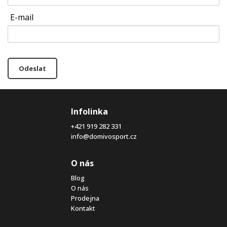
E-mail
Odeslat
Infolinka
+421 919 282 331
info@domivosport.cz
O nás
Blog
O nás
Prodejna
Kontakt