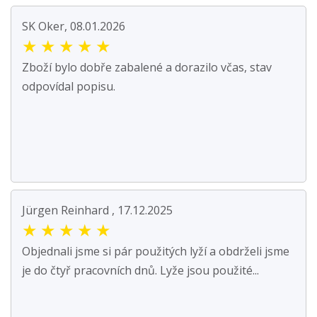
SK Oker, 08.01.2026
★
★
★
★
★
Zboží bylo dobře zabalené a dorazilo včas, stav
odpovídal popisu.
Jürgen Reinhard , 17.12.2025
★
★
★
★
★
Objednali jsme si pár použitých lyží a obdrželi jsme
je do čtyř pracovních dnů. Lyže jsou použité...