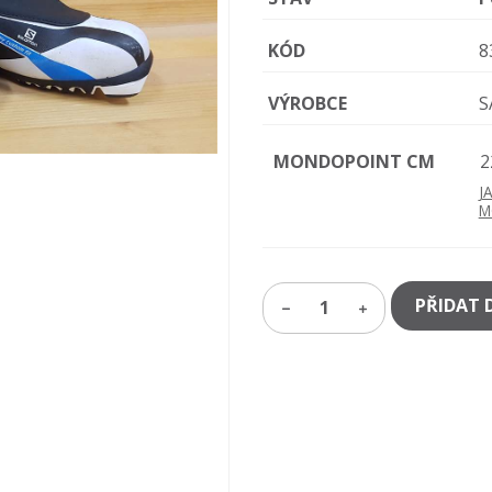
KÓD
8
VÝROBCE
S
MONDOPOINT CM
2
J
M
PŘIDAT 
1