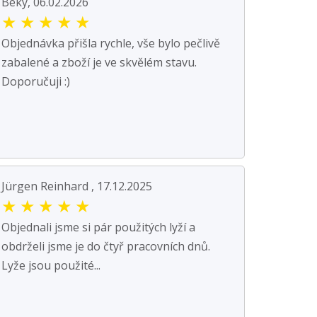
Beky, 06.02.2026
★
★
★
★
★
Objednávka přišla rychle, vše bylo pečlivě
zabalené a zboží je ve skvělém stavu.
Doporučuji :)
Jürgen Reinhard , 17.12.2025
★
★
★
★
★
Objednali jsme si pár použitých lyží a
obdrželi jsme je do čtyř pracovních dnů.
Lyže jsou použité...