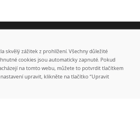
Nákup
Eshop
Jak posíláme elektrokola
 skvělý zážitek z prohlížení. Všechny důležité
Obchodní podmínky
yhnutné cookies jsou automaticky zapnuté. Pokud
Doprava
nacházejí na tomto webu, můžete to potvrdit tlačítkem
Platba
Reklamace
astavení upravit, klikněte na tlačítko “Upravit
Vrácení a výměna zboží
Ochrana osobních údajů
Cookies