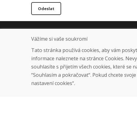
Odeslat
Infolinka
O nás
Vážíme si vaše soukromí
+421 919 282 331
Blog
info@domivosport.cz
O nás
Tato stránka používá cookies, aby vám poskytla
Prodejna
informace naleznete na stránce Cookies. Nev
Kontakt
souhlasíte s přijetím všech cookies, které se 
“Souhlasím a pokračovat“. Pokud chcete svoje n
nastavení cookies“.