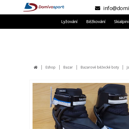
info@domi
Lyžování
Běžkování
Skialpi
Eshop
Bazar
Bazarové běžecké boty
J