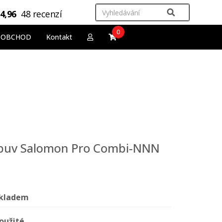
4,96
48 recenzí
0
OOBCHOD
Kontakt
obuv Salomon Pro Combi-NNN
kladem
oužité