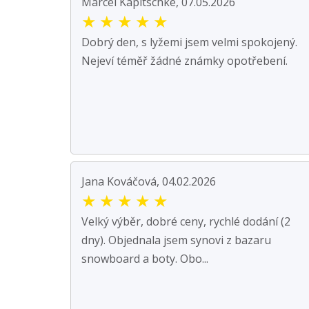
Marcel Kapitschke, 07.05.2026
★
★
★
★
★
Dobrý den, s lyžemi jsem velmi spokojený.
Nejeví téměř žádné známky opotřebení.
Jana Kováčová, 04.02.2026
★
★
★
★
★
Velký výběr, dobré ceny, rychlé dodání (2
dny). Objednala jsem synovi z bazaru
snowboard a boty. Obo...