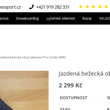
★
★
★
★
★
vosport.cz
+421 919 282 331
nizmus
Snowboarding
Lyžařské oblečení
Bazar
VELK
azdená bežecká obuv Salomon Pro Combi-NNN
Jazdená bežecká 
2 299 Kč
DOSTUPNOST
S
STAV
P