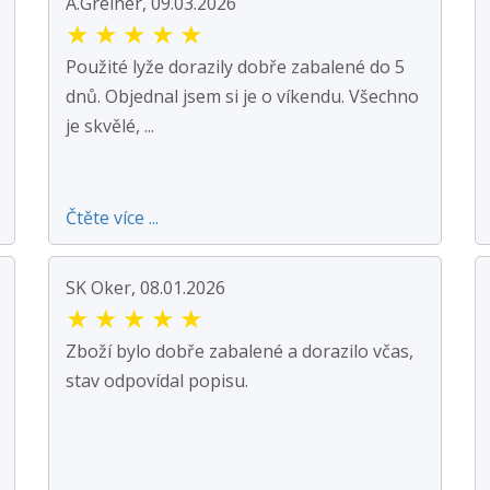
A.Greiner, 09.03.2026
★
★
★
★
★
Použité lyže dorazily dobře zabalené do 5
dnů. Objednal jsem si je o víkendu. Všechno
je skvělé, ...
Čtěte více ...
SK Oker, 08.01.2026
★
★
★
★
★
Zboží bylo dobře zabalené a dorazilo včas,
stav odpovídal popisu.