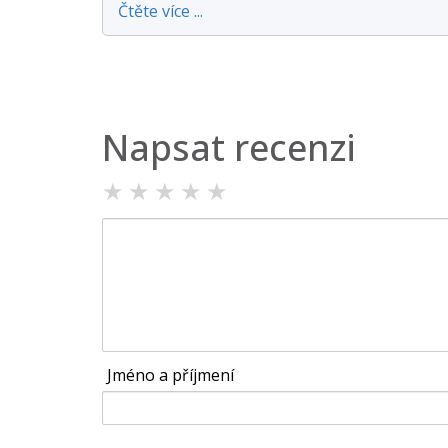
Čtěte více ...
Napsat recenzi
★
★
★
★
★
Jméno a příjmení