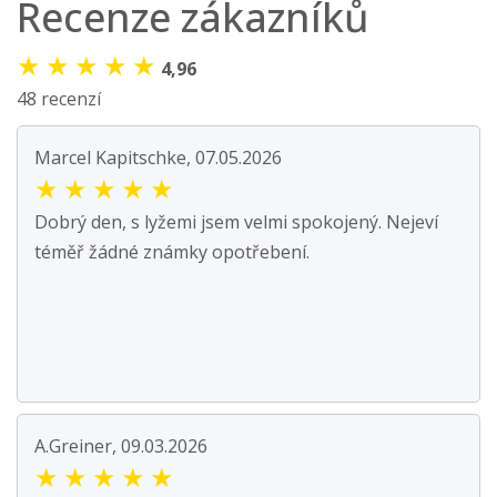
Recenze zákazníků
★
★
★
★
★
4,96
48 recenzí
Marcel Kapitschke, 07.05.2026
★
★
★
★
★
Dobrý den, s lyžemi jsem velmi spokojený. Nejeví
téměř žádné známky opotřebení.
A.Greiner, 09.03.2026
★
★
★
★
★