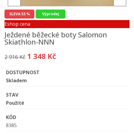
SLEVA 53 %
Výprodej
Eshop cena
Ježdené běžecké boty Salomon
Skiathlon-NNN
1 348 Kč
2 916 Kč
DOSTUPNOST
Skladem
STAV
Použité
KÓD
8385