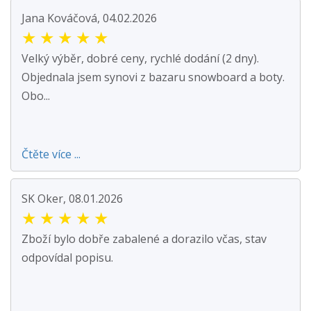
Jana Kováčová, 04.02.2026
★
★
★
★
★
Velký výběr, dobré ceny, rychlé dodání (2 dny).
Objednala jsem synovi z bazaru snowboard a boty.
Obo...
Čtěte více ...
SK Oker, 08.01.2026
★
★
★
★
★
Zboží bylo dobře zabalené a dorazilo včas, stav
odpovídal popisu.