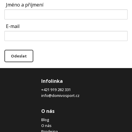
Jméno a příjmení
E-mail
Odeslat
Infolinka
+421 919 282 331
info@domivosport.cz
O nás
Blog
O nás
Prodejna