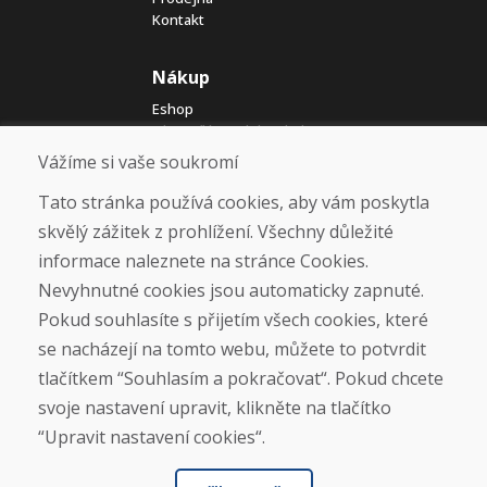
Kontakt
Nákup
Eshop
Jak posíláme elektrokola
Obchodní podmínky
Vážíme si vaše soukromí
Doprava
Platba
Tato stránka používá cookies, aby vám poskytla
Reklamace
skvělý zážitek z prohlížení. Všechny důležité
Vrácení a výměna zboží
informace naleznete na stránce Cookies.
Ochrana osobních údajů
Cookies
Nevyhnutné cookies jsou automaticky zapnuté.
Pokud souhlasíte s přijetím všech cookies, které
Sociální sítě
se nacházejí na tomto webu, můžete to potvrdit
tlačítkem “Souhlasím a pokračovat“. Pokud chcete
svoje nastavení upravit, klikněte na tlačítko
“Upravit nastavení cookies“.