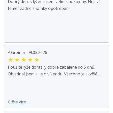
Dobrý den, s lyžemi jsem velmi spokojený. Nejeví
téměř žádné známky opotřebení.
A.Greiner, 09.03.2026
★
★
★
★
★
Použité lyže dorazily dobře zabalené do 5 dnů.
Objednal jsem si je o víkendu. Všechno je skvělé, ...
Čtěte více ...