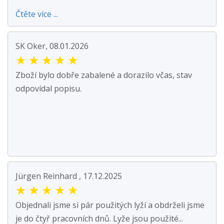
Čtěte více ...
SK Oker, 08.01.2026
★
★
★
★
★
Zboží bylo dobře zabalené a dorazilo včas, stav
odpovídal popisu.
Jürgen Reinhard , 17.12.2025
★
★
★
★
★
Objednali jsme si pár použitých lyží a obdrželi jsme
je do čtyř pracovních dnů. Lyže jsou použité...